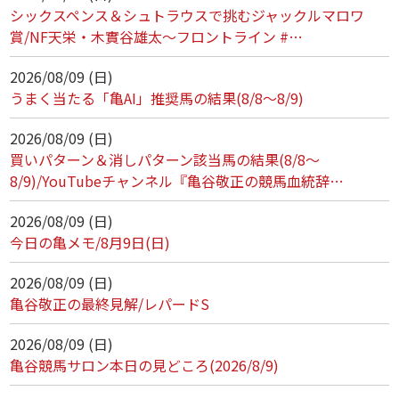
シックスペンス＆シュトラウスで挑むジャックルマロワ
賞/NF天栄・木實谷雄太～フロントライン #…
2026/08/09 (日)
うまく当たる「亀AI」推奨馬の結果(8/8～8/9)
2026/08/09 (日)
買いパターン＆消しパターン該当馬の結果(8/8～
8/9)/YouTubeチャンネル『亀谷敬正の競馬血統辞…
2026/08/09 (日)
今日の亀メモ/8月9日(日)
2026/08/09 (日)
亀谷敬正の最終見解/レパードS
2026/08/09 (日)
亀谷競馬サロン本日の見どころ(2026/8/9)