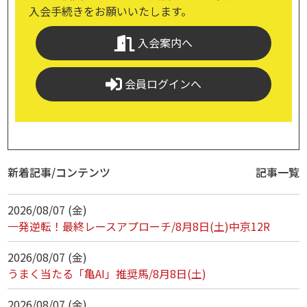
入会手続きをお願いいたします。
入会案内へ
会員ログインへ
新着記事/コンテンツ
記事一覧
2026/08/07 (金)
一発逆転！最終レースアプローチ/8月8日(土)中京12R
2026/08/07 (金)
うまく当たる「亀AI」推奨馬/8月8日(土)
2026/08/07 (金)