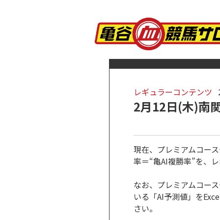
レギュラーコンテンツ
2月12日(木)
現在、プレミアムコース
率＝“亀AI複勝率”を
なお、プレミアムコース会
いる「AI予測値」をEx
さい。