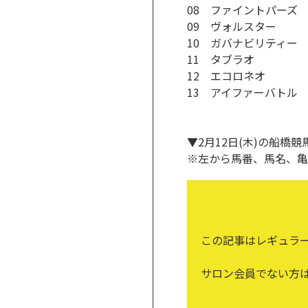
08　ファイントパーズ　　
09　ヴォルスター　　　　
10　ガバナビリティー　　
11　タブラオ　　　　　　
12　エコロネオ　　　　　
13　アイファーバトル　　
▼2月12日(木)の船橋競
※左から馬番、馬名、亀A
この記事はレギュラ
サロン会員でない方