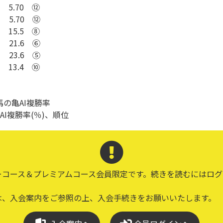
5.70　⑫
5.70　⑫
15.5　⑧
21.6　⑥
23.6　⑤
13.4　⑩
馬の亀AI複勝率
I複勝率(％)、順位
ーコース＆プレミアムコース会員限定です。続きを読むにはログ
は、入会案内をご参照の上、入会手続きをお願いいたします。