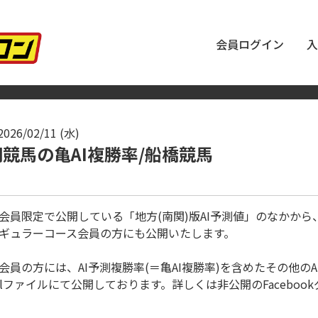
会員ログイン
入
2026/02/11 (水)
南関競馬の亀AI複勝率/船橋競馬
会員限定で公開している「地方(南関)版AI予測値」のなかから
、レギュラーコース会員の方にも公開いたします。
員の方には、AI予測複勝率(＝亀AI複勝率)を含めたその他の
celファイルにて公開しております。詳しくは非公開のFacebo