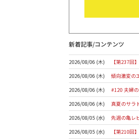
新着記事/コンテンツ
2026/08/06 (木)
【第237回
2026/08/06 (木)
傾向激変のエ
2026/08/06 (木)
#120 夫
2026/08/06 (木)
真夏のサラ
2026/08/05 (水)
先週の亀レビ
2026/08/05 (水)
【第210回