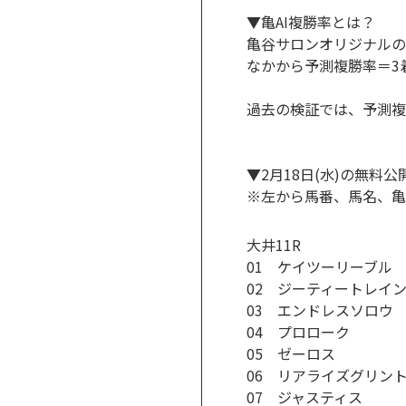
▼亀AI複勝率とは？
亀谷サロンオリジナルの
なかから予測複勝率＝3
過去の検証では、予測複
▼2月18日(水)の無料公
※左から馬番、馬名、亀A
大井11R
01　ケイツーリーブル　　
02　ジーティートレイン　
03　エンドレスソロウ　　
04　プロローク　　　　　
05　ゼーロス　　　　　　
06　リアライズグリント　
07　ジャスティス　　　　