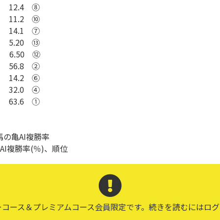
12.4　⑧
11.2　⑩
14.1　⑦
5.20　⑬
　6.50　⑫
56.8　②
14.2　⑥
32.0　④
63.6　①
馬の亀AI複勝率
I複勝率(％)、順位
ーコース＆プレミアムコース会員限定です。続きを読むにはログ