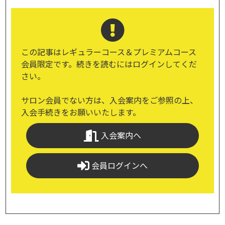
この記事はレギュラーコース＆プレミアムコース
会員限定です。続きを読むにはログインしてくだ
さい。
サロン会員でない方は、入会案内をご参照の上、
入会手続きをお願いいたします。
入会案内へ
会員ログインへ