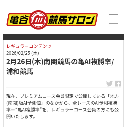
レギュラーコンテンツ
2026/02/25 (水)
2月26日(木)南関競馬の亀AI複勝率/
浦和競馬
現在、プレミアムコース会員限定で公開している「地方
(南関)版AI予測値」のなかから、全レースのAI予測複勝
率＝“亀AI複勝率”を、レギュラーコース会員の方にも公
開いたします。