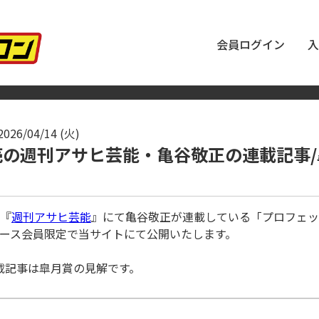
会員ログイン
入
2026/04/14 (火)
発売の週刊アサヒ芸能・亀谷敬正の連載記事
『
週刊アサヒ芸能
』にて亀谷敬正が連載している「プロフェッ
ース会員限定で当サイトにて公開いたします。
連載記事は皐月賞の見解です。