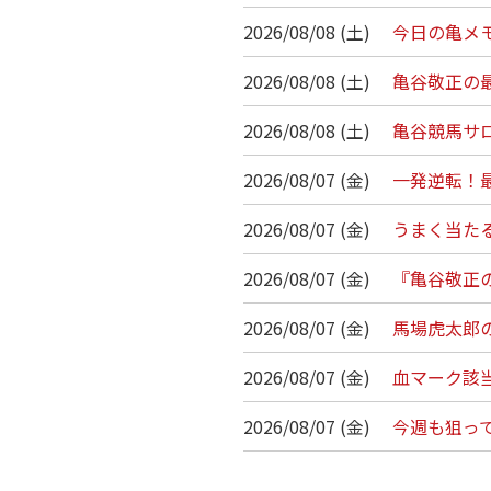
2026/08/08 (土)
今日の亀メモ/
2026/08/08 (土)
亀谷敬正の最
2026/08/08 (土)
亀谷競馬サロン
2026/08/07 (金)
一発逆転！最
2026/08/07 (金)
うまく当たる
2026/08/07 (金)
『亀谷敬正の
2026/08/07 (金)
馬場虎太郎の
2026/08/07 (金)
血マーク該
2026/08/07 (金)
今週も狙っ