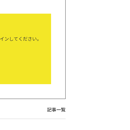
インしてください。
記事一覧