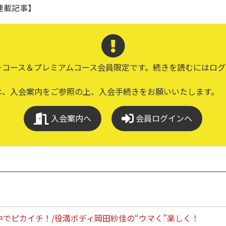
の連載記事】
ーコース＆プレミアムコース会員限定です。続きを読むにはログ
は、入会案内をご参照の上、入会手続きをお願いいたします。
入会案内へ
会員ログインへ
中でピカイチ！/役満ボディ岡田紗佳の“ウマく”楽しく！