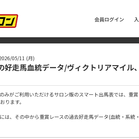
会員ログイン
入
2026/05/11 (月)
の好走馬血統データ/ヴィクトリアマイル
のみがご利用いただけるサロン版のスマート出馬表では、重賞
おります。
には、その中から重賞レースの過去好走馬データ(血統・系統・