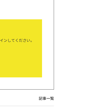
インしてください。
記事一覧