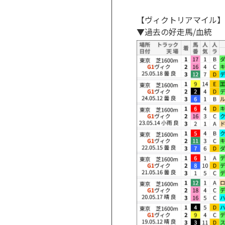
【ヴィクトリアマイル】
▼過去の好走馬/血統