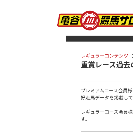
レギュラーコンテンツ
重賞レース過去
プレミアムコース会員様
好走馬データを掲載して
レギュラーコース会員様
す。