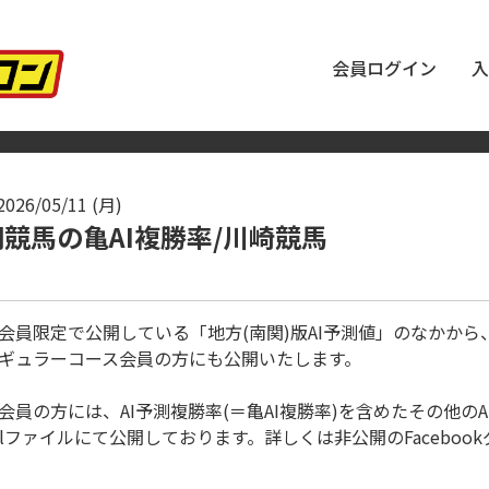
会員ログイン
入
2026/05/11 (月)
南関競馬の亀AI複勝率/川崎競馬
会員限定で公開している「地方(南関)版AI予測値」のなかから
、レギュラーコース会員の方にも公開いたします。
員の方には、AI予測複勝率(＝亀AI複勝率)を含めたその他の
celファイルにて公開しております。詳しくは非公開のFacebo