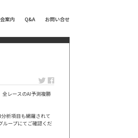
会案内
Q&A
お問い合せ
、全レースのAI予測複勝
AI分析項目も網羅されて
okグループにてご確認くだ