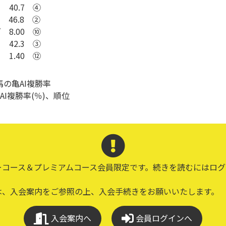
40.7　④
46.8　②
8.00　⑩
42.3　③
1.40　⑫
馬の亀AI複勝率
I複勝率(％)、順位
ーコース＆プレミアムコース会員限定です。続きを読むにはログ
は、入会案内をご参照の上、入会手続きをお願いいたします。
入会案内へ
会員ログインへ