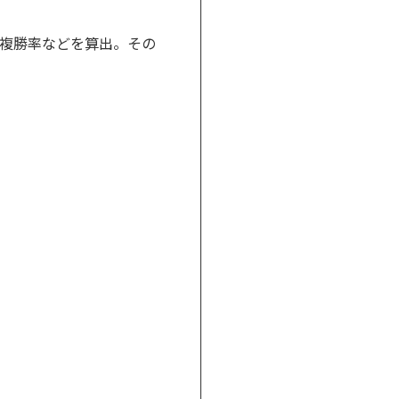
複勝率などを算出。その
。