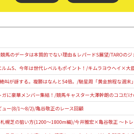
】競馬のデータは本質的でない理由＆レパードS展望/TAROの
ルムS、今年は世代レベルもポイント！/キムラヨウヘイ×大臣
婦の絶叫が谺する。複勝はなんと54倍。/馳星周「黄金旅程な週末
トガに豪華メンバー集結！/競馬キャスター大澤幹朗のココだけ
ュー(8/1～8/2)/亀谷敬正のレース回顧
】札幌芝の狙い方(1200～1800m編)/今井雅宏×亀谷敬正 ～