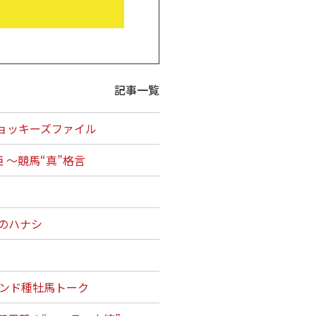
記事一覧
ジョッキーズファイル
 ～競馬“真”格言
」
のハナシ
トレンド種牡馬トーク