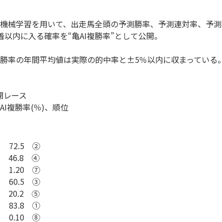
機械学習を用いて、出走馬全頭の予測勝率、予測連対率、予測
着以内に入る確率を“亀AI複勝率”として公開。
勝率の年間平均値は実際の的中率と±5％以内に収まっている
開レース
I複勝率(％)、順位
72.5　②
46.8　④
1.20　⑦
60.5　③
20.2　⑤
83.8　①
0.10　⑧