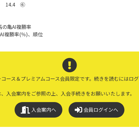
14.4　⑥
馬の亀AI複勝率
I複勝率(％)、順位
ーコース＆プレミアムコース会員限定です。続きを読むにはログ
は、入会案内をご参照の上、入会手続きをお願いいたします。
入会案内へ
会員ログインへ