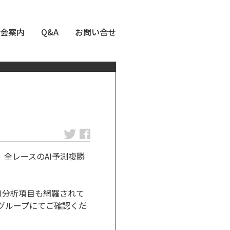
会案内
Q&A
お問い合せ
、全レースのAI予測複勝
AI分析項目も網羅されて
okグループにてご確認くだ