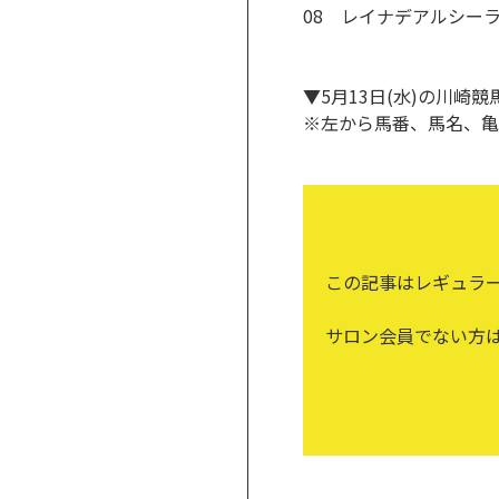
08　レイナデアルシーラ　
▼5月13日(水)の川崎競
※左から馬番、馬名、亀A
この記事はレギュラ
サロン会員でない方