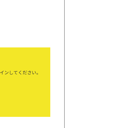
インしてください。