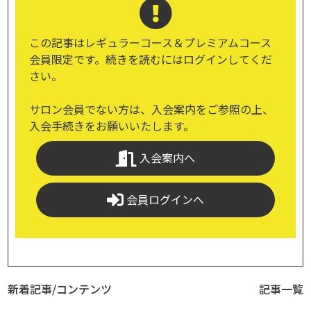
この記事はレギュラーコース＆プレミアムコース
会員限定です。続きを読むにはログインしてくだ
さい。
サロン会員でない方は、入会案内をご参照の上、
入会手続きをお願いいたします。
入会案内へ
会員ログインへ
新着記事/コンテンツ
記事一覧