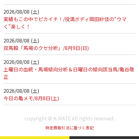
2026/08/08 (土)
実績もこの中でピカイチ！/役満ボディ岡田紗佳の“ウマ
く”楽しく！
2026/08/08 (土)
双馬毅「馬場のクセ分析」/8月9日(日)
2026/08/08 (土)
土曜日の血統・馬場傾向分析＆日曜日の傾向該当馬/亀谷敬
正
2026/08/08 (土)
今日の亀メモ/8月8日(土)
copyright © K-MATE All rights reserved.
特定商取引法に基づく表記