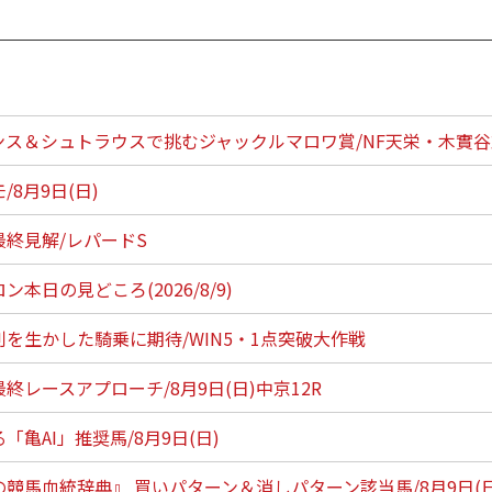
ンス＆シュトラウスで挑むジャックルマロワ賞/NF天栄・木實谷
8月9日(日)
終見解/レパードS
本日の見どころ(2026/8/9)
を生かした騎乗に期待/WIN5・1点突破大作戦
終レースアプローチ/8月9日(日)中京12R
「亀AI」推奨馬/8月9日(日)
競馬血統辞典』 買いパターン＆消しパターン該当馬/8月9日(日