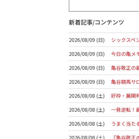
新着記事/コンテンツ
2026/08/09 (日)
シックスペ
2026/08/09 (日)
今日の亀メモ/
2026/08/09 (日)
亀谷敬正の最
2026/08/09 (日)
亀谷競馬サロン
2026/08/08 (土)
好枠・展開利
2026/08/08 (土)
一発逆転！最
2026/08/08 (土)
うまく当たる
2026/08/08 (土)
『亀谷敬正の