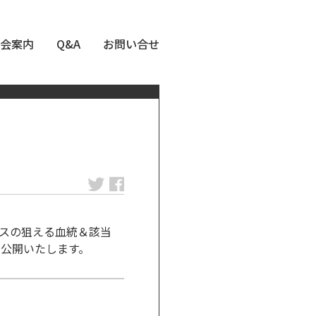
会案内
Q&A
お問い合せ
スの狙える血統＆該当
を公開いたします。