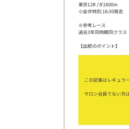
東京12R /ダ1600m
小金井特別 16:30発走
※参考レース
過去3年同時期同クラス
【血統のポイント】
この記事はレギュラ
サロン会員でない方