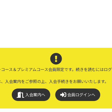
ーコース＆プレミアムコース会員限定です。続きを読むにはログ
は、入会案内をご参照の上、入会手続きをお願いいたします。
入会案内へ
会員ログインへ