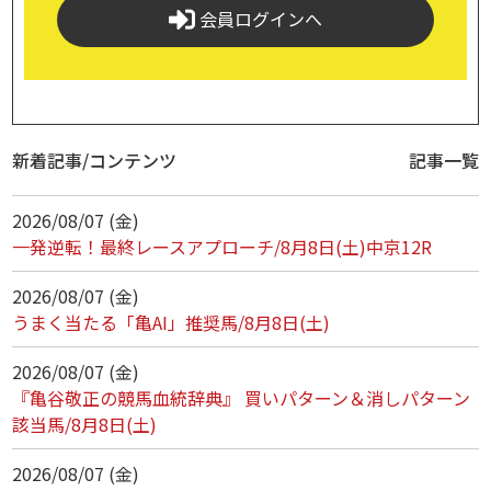
会員ログインへ
新着記事/コンテンツ
記事一覧
2026/08/07 (金)
一発逆転！最終レースアプローチ/8月8日(土)中京12R
2026/08/07 (金)
うまく当たる「亀AI」推奨馬/8月8日(土)
2026/08/07 (金)
『亀谷敬正の競馬血統辞典』 買いパターン＆消しパターン
該当馬/8月8日(土)
2026/08/07 (金)