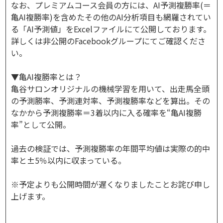
なお、プレミアムコース会員の方には、AI予測複勝率(＝
亀AI複勝率)を含めたその他のAI分析項目も網羅されてい
る「AI予測値」をExcelファイルにて公開しております。
詳しくは非公開のFacebookグループにてご確認くださ
い。
▼亀AI複勝率とは？
亀谷サロンオリジナルの機械学習を用いて、出走馬全頭
の予測勝率、予測連対率、予測複勝率などを算出。その
なかから予測複勝率＝3着以内に入る確率を“亀AI複勝
率”として公開。
過去の検証では、予測複勝率の年間平均値は実際の的中
率と±5％以内に収まっている。
※予定よりも公開時間が遅くなりましたことお詫び申し
上げます。