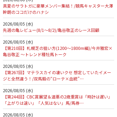
真夏のサラトガに豪華メンバー集結！/競馬キャスター大澤
幹朗のココだけのハナシ
2026/08/05 (水)
先週の亀レビュー(8/1～8/2)/亀谷敬正のレース回顧
2026/08/05 (水)
【第210回】札幌芝の狙い方(1200～1800m編)/今井雅宏×
亀谷敬正 ～トレンド種牡馬トーク
2026/08/05 (水)
【第267回】マテラスカイの凄いクセ 想定していたイメー
ジと全然違う！/双馬毅の“ローテ×血統”…
2026/08/05 (水)
【第244回】CBC賞展望＆道悪の2歳重賞は「時計は遅い」
「上がりは速い」「人気はない」馬/馬券…
2026/08/05 (水)