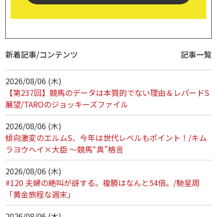
新着記事/コンテンツ
記事一覧
2026/08/06 (木)
【第237回】競馬のデータは本質的でない理由＆レパードS
展望/TAROのジョッキーズファイル
2026/08/06 (木)
傾向激変のエルムS、今年は世代レベルもポイント！/キム
ラヨウヘイ×大臣 ～競馬“真”格言
2026/08/06 (木)
#120 夫婦の絶叫が谺する。複勝はなんと54倍。/馳星周
「黄金旅程な週末」
2026/08/06 (木)