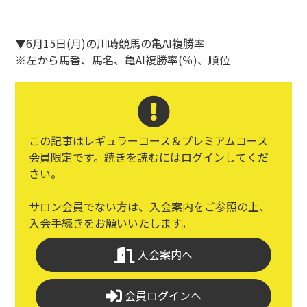
▼6月15日(月)の川崎競馬の亀AI複勝率
※左から馬番、馬名、亀AI複勝率(％)、順位
この記事はレギュラーコース＆プレミアムコース
会員限定です。続きを読むにはログインしてくだ
さい。
サロン会員でない方は、入会案内をご参照の上、
入会手続きをお願いいたします。
入会案内へ
会員ログインへ