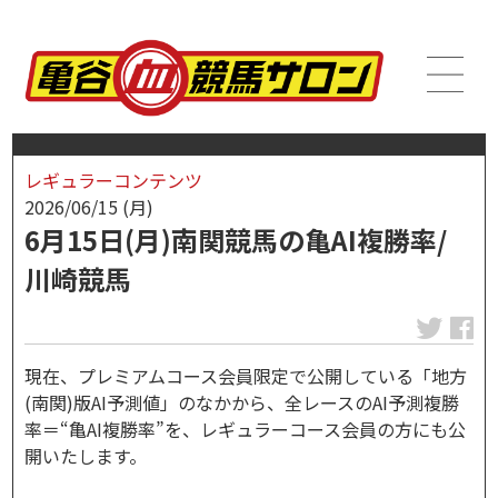
レギュラーコンテンツ
2026/06/15 (月)
6月15日(月)南関競馬の亀AI複勝率/
川崎競馬
現在、プレミアムコース会員限定で公開している「地方
(南関)版AI予測値」のなかから、全レースのAI予測複勝
率＝“亀AI複勝率”を、レギュラーコース会員の方にも公
開いたします。