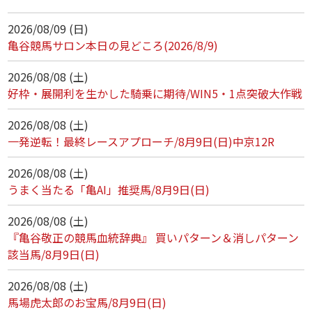
2026/08/09 (日)
亀谷競馬サロン本日の見どころ(2026/8/9)
2026/08/08 (土)
好枠・展開利を生かした騎乗に期待/WIN5・1点突破大作戦
2026/08/08 (土)
一発逆転！最終レースアプローチ/8月9日(日)中京12R
2026/08/08 (土)
うまく当たる「亀AI」推奨馬/8月9日(日)
2026/08/08 (土)
『亀谷敬正の競馬血統辞典』 買いパターン＆消しパターン
該当馬/8月9日(日)
2026/08/08 (土)
馬場虎太郎のお宝馬/8月9日(日)