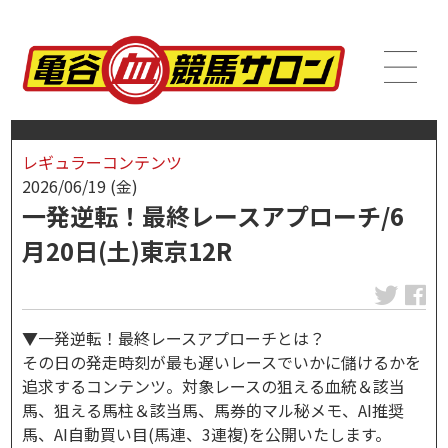
レギュラーコンテンツ
2026/06/19 (金)
一発逆転！最終レースアプローチ/6
月20日(土)東京12R
▼一発逆転！最終レースアプローチとは？
その日の発走時刻が最も遅いレースでいかに儲けるかを
追求するコンテンツ。対象レースの狙える血統＆該当
馬、狙える馬柱＆該当馬、馬券的マル秘メモ、AI推奨
馬、AI自動買い目(馬連、3連複)を公開いたします。