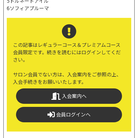
5トルネードアイル
6ソフィアプルーマ
この記事はレギュラーコース＆プレミアムコース
会員限定です。続きを読むにはログインしてくだ
さい。
サロン会員でない方は、入会案内をご参照の上、
入会手続きをお願いいたします。
入会案内へ
会員ログインへ