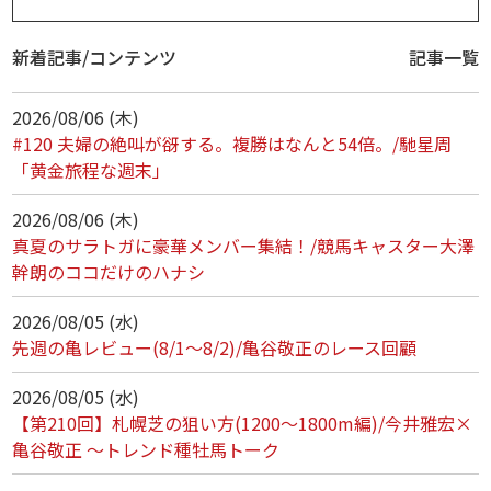
新着記事/コンテンツ
記事一覧
2026/08/06 (木)
#120 夫婦の絶叫が谺する。複勝はなんと54倍。/馳星周
「黄金旅程な週末」
2026/08/06 (木)
真夏のサラトガに豪華メンバー集結！/競馬キャスター大澤
幹朗のココだけのハナシ
2026/08/05 (水)
先週の亀レビュー(8/1～8/2)/亀谷敬正のレース回顧
2026/08/05 (水)
【第210回】札幌芝の狙い方(1200～1800m編)/今井雅宏×
亀谷敬正 ～トレンド種牡馬トーク