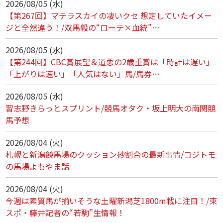
2026/08/05 (水)
【第267回】マテラスカイの凄いクセ 想定していたイメー
ジと全然違う！/双馬毅の“ローテ×血統”…
2026/08/05 (水)
【第244回】CBC賞展望＆道悪の2歳重賞は「時計は遅い」
「上がりは速い」「人気はない」馬/馬券…
2026/08/05 (水)
習志野きらっとスプリント/競馬オタク・坂上明大の南関競
馬予想
2026/08/04 (火)
札幌と新潟競馬場のクッション砂割合の最新事情/コジトモ
の馬場よもやま話
2026/08/04 (火)
今週は素質馬が揃いそうな土曜新潟芝1800m戦に注目！/東
スポ・藤井記者の“若駒”生情報！