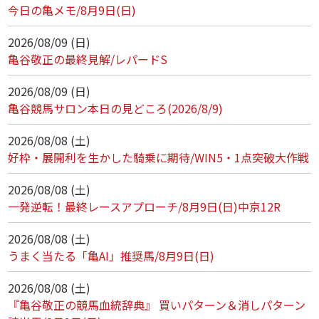
今日の亀メモ/8月9日(日)
2026/08/09 (日)
亀谷敬正の最終見解/レパードS
2026/08/09 (日)
亀谷競馬サロン本日の見どころ(2026/8/9)
2026/08/08 (土)
好枠・展開利を生かした騎乗に期待/WIN5・1点突破大作戦
2026/08/08 (土)
一発逆転！最終レースアプローチ/8月9日(日)中京12R
2026/08/08 (土)
うまく当たる「亀AI」推奨馬/8月9日(日)
2026/08/08 (土)
『亀谷敬正の競馬血統辞典』 買いパターン＆消しパターン