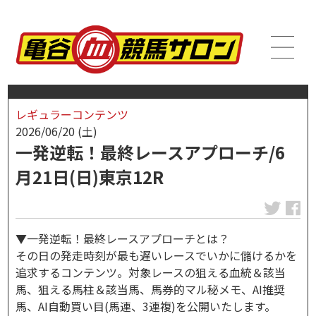
レギュラーコンテンツ
2026/06/20 (土)
一発逆転！最終レースアプローチ/6
月21日(日)東京12R
▼一発逆転！最終レースアプローチとは？
その日の発走時刻が最も遅いレースでいかに儲けるかを
追求するコンテンツ。対象レースの狙える血統＆該当
馬、狙える馬柱＆該当馬、馬券的マル秘メモ、AI推奨
馬、AI自動買い目(馬連、3連複)を公開いたします。