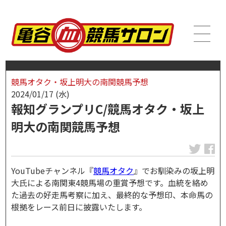
競馬オタク・坂上明大の南関競馬予想
2024/01/17 (水)
報知グランプリC/競馬オタク・坂上
明大の南関競馬予想
YouTubeチャンネル『
競馬オタク
』でお馴染みの坂上明
大氏による南関東4競馬場の重賞予想です。血統を絡め
た過去の好走馬考察に加え、最終的な予想印、本命馬の
根拠をレース前日に披露いたします。