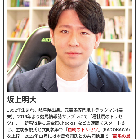
坂上明大
1992年生まれ、岐阜県出身。元競馬専門紙トラックマン(栗
東)。2019年より競馬情報誌サラブレにて「種牡馬のトリセ
ツ」、「新馬戦勝ち馬全頭Check!」などの連載をスタートさ
せ、生駒永観氏と共同執筆で『
血統のトリセツ
』(KADOKAWA)
を上梓。2023年11月には本島修司氏との共同執筆で『
競馬の最