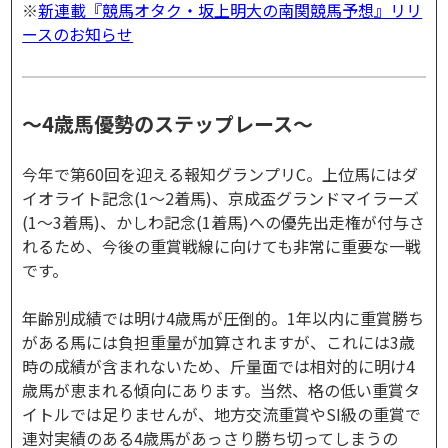
※
新連載『競馬オタク・坂上明大の南関競馬予想』リリ
ースのお知らせ
～4歳馬優勢のステップレース～
今年で第60回を迎える報知グランプリC。上位馬にはダ
イオライト記念(1～2着馬)、京成盃グランドマイラーズ
(1～3着馬)、かしわ記念(1着馬)への優先出走権が付与さ
れるため、今後の重賞戦線に向けても非常に重要な一戦
です。
年齢別成績では明け4歳馬が圧倒的。1年以内に重賞勝ち
がある馬には負担重量が加算されますが、これには3歳
時の成績が含まれないため、斤量面では相対的に明け4
歳馬が恵まれる傾向にあります。当然、格の低い重賞タ
イトルでは足りませんが、地方交流重賞やSI級の重賞で
連対実績のある4歳馬があっさり勝ち切ってしまうの