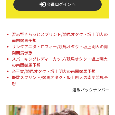
会員ログインへ
習志野きらっとスプリント/競馬オタク・坂上明大の
南関競馬予想
サンタアニタトロフィー/競馬オタク・坂上明大の南
関競馬予想
スパーキングレディーカップ/競馬オタク・坂上明大
の南関競馬予想
帝王賞/競馬オタク・坂上明大の南関競馬予想
優駿スプリント/競馬オタク・坂上明大の南関競馬予
想
連載バックナンバー