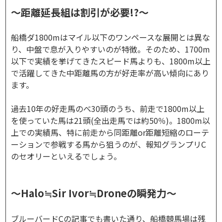
～距離延長組は割引が必要!?～
船橋ダ1800mはマイル以下のワンペースな展開とは異な
り、中盤で息が入りやすいのが特徴。そのため、1700m
以下で実績を挙げてきたスピード馬よりも、1800m以上
で活躍してきた中距離馬の方が好走率が高い傾向にあり
ます。
過去10年の好走馬のべ30頭のうち、前走で1800m以上
を使っていた馬は21頭(全出走馬では約50％)。1800m以
上での実績馬、特に前走から同距離or距離短縮のローテ
ーションで参戦する馬から狙うのが、報知グランプリC
のセオリーといえるでしょう。
～Halo≒Sir Ivor≒Droneの瞬発力～
ブルーバードCの記事でも書いた通り、船橋競馬場は残