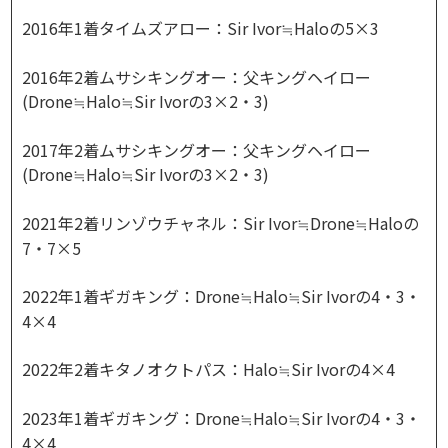
2016年1着タイムズアロー：Sir Ivor≒Haloの5×3
2016年2着ムサシキングオー：父キングヘイロー
(Drone≒Halo≒Sir Ivorの3×2・3)
2017年2着ムサシキングオー：父キングヘイロー
(Drone≒Halo≒Sir Ivorの3×2・3)
2021年2着リンゾウチャネル：Sir Ivor≒Drone≒Haloの
7・7×5
2022年1着ギガキング：Drone≒Halo≒Sir Ivorの4・3・
4×4
2022年2着キタノオクトパス：Halo≒Sir Ivorの4×4
2023年1着ギガキング：Drone≒Halo≒Sir Ivorの4・3・
4×4