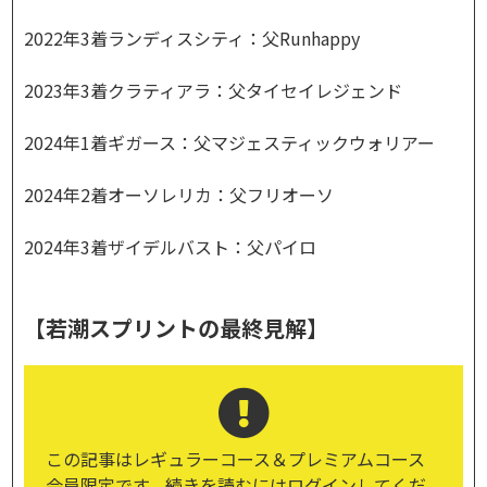
2022年3着ランディスシティ：父Runhappy
2023年3着クラティアラ：父タイセイレジェンド
2024年1着ギガース：父マジェスティックウォリアー
2024年2着オーソレリカ：父フリオーソ
2024年3着ザイデルバスト：父パイロ
【若潮スプリントの最終見解】
この記事はレギュラーコース＆プレミアムコース
会員限定です。続きを読むにはログインしてくだ