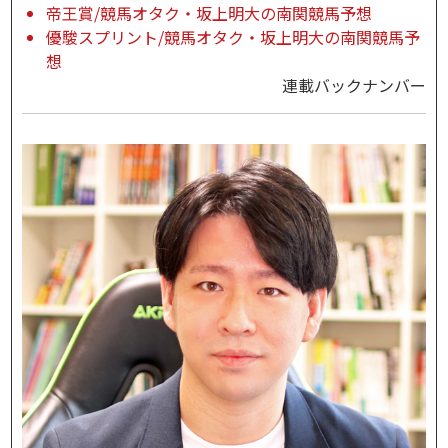
帝王賞/競馬オタク・坂上明大の南関競馬予想
優駿スプリント/競馬オタク・坂上明大の南関競馬予
想
連載バックナンバー