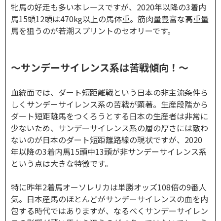
牝馬の好走も多い本レースですが、2020年以降の3着内
馬15頭12頭は470kg以上の馬体重。筋肉量豊富な高重量
馬を狙うのが若潮スプリントのセオリーです。
～サンデーサイレンス系は苦戦傾向！～
血統面では、ダート短距離戦という日本の非主流条件ら
しくサンデーサイレンス系の苦戦が顕著。生産段階から
ダート短距離馬をつくろうとする日本の生産者は非常に
少ないため、サンデーサイレンス系の層の厚さには敵わ
ないのが日本のダート短距離路線の現状ですが、2020
年以降の3着内馬15頭中13頭が非サンデーサイレンス系
という点は大きな特徴です。
特に昨年2着馬オーソレリカは単勝オッズ108倍の9番人
気。日本産馬のほとんどがサンデーサイレンスの血を内
包する時代ではありますが、なるべくサンデーサイレン