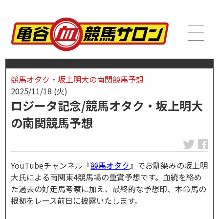
競馬オタク・坂上明大の南関競馬予想
2025/11/18 (火)
ロジータ記念/競馬オタク・坂上明大
の南関競馬予想
YouTubeチャンネル『
競馬オタク
』でお馴染みの坂上明
大氏による南関東4競馬場の重賞予想です。血統を絡め
た過去の好走馬考察に加え、最終的な予想印、本命馬の
根拠をレース前日に披露いたします。