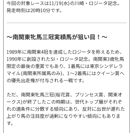
今回の対象レースは11/19(水)の川崎・ロジータ記念。
発走時刻は20時10分です。
～南関東牝馬三冠実績馬が狙い目！～
1989年に南関東4冠を達成したロジータを称えるため、
1990年に創設されたSI・ロジータ記念。南関東3歳牝馬
限定の最後の重賞でもあり、1着馬には東京シンデレラ
マイル(南関東所属馬のみ)、1～2着馬にはクイーン賞へ
の優先出走権が付与される一戦です。
ただ、南関東牝馬三冠(桜花賞、プリンセス賞、関東オ
ークス)が終了したこの時期は、世代トップ層がそれぞ
れの適条件に分散する傾向にあり、反対に出世が遅れた
上がり馬の注目度が過剰になりやすい傾向にもありま
す。