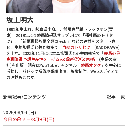
坂上明大
1992年生まれ、岐阜県出身。元競馬専門紙トラックマン(栗
東)。2019年より競馬情報誌サラブレにて「種牡馬のトリセ
ツ」、「新馬戦勝ち馬全頭Check!」などの連載をスタートさ
せ、生駒永観氏と共同執筆で『
血統のトリセツ
』(KADOKAWA)
を上梓。2023年11月には本島修司氏との共同執筆で『
競馬の最
高戦略書 予想生産性を上げる人の取捨選択の技術
』(主婦の友
社)を出版。現在はYouTubeチャンネル『
競馬オタク
』を中心に
活動し、パドック解説や番組出演、映像制作、Webメディアで
の連載もこなす。
新着記事/コンテンツ
記事一覧
2026/08/09 (日)
今日の亀メモ/8月9日(日)