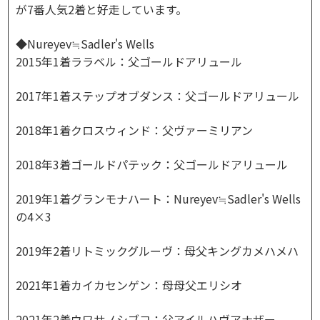
が7番人気2着と好走しています。
◆Nureyev≒Sadler's Wells
2015年1着ララベル：父ゴールドアリュール
2017年1着ステップオブダンス：父ゴールドアリュール
2018年1着クロスウィンド：父ヴァーミリアン
2018年3着ゴールドパテック：父ゴールドアリュール
2019年1着グランモナハート：Nureyev≒Sadler's Wells
の4×3
2019年2着リトミックグルーヴ：母父キングカメハメハ
2021年1着カイカセンゲン：母母父エリシオ
2021年2着ウワサノシブコ：父アイルハヴアナザー