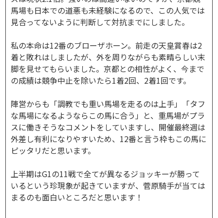
馬場も日本での道悪も未経験になるので、この人気では
見合ってないように判断して対抗までにしました。
私の本命は12番のブローザホーン。前走の天皇賞春は2
着と敗れはしましたが、外を周りながらも素晴らしい末
脚を見せてもらいました。京都との相性がよく、今まで
の成績は競争中止を除いたら1着2回、2着1回です。
陣営からも「調教でも重い馬場を走るのは上手」「タフ
な馬場になるようならこの馬に合う」と、重馬場がプラ
スに働きそうなコメントをしていますし、開催最終週は
外差し有利になりやすいため、12番と言う枠もこの馬に
ピッタリだと思います。
上半期はG1の11戦で全てが異なるジョッキーが勝って
いるという珍現象が起きていますが、菅原騎手が当ては
まるのも面白いところだと思います！