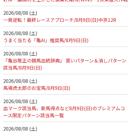
2026/08/08 (土)
一発逆転！最終レースアプローチ/8月9日(日)中京12R
2026/08/08 (土)
うまく当たる「亀AI」推奨馬/8月9日(日)
2026/08/08 (土)
『亀谷敬正の競馬血統辞典』 買いパターン＆消しパターン
該当馬/8月9日(日)
2026/08/08 (土)
馬場虎太郎のお宝馬/8月9日(日)
2026/08/08 (土)
血マーク該当馬、新馬得点など8月9日(日)のプレミアムコ
ース限定パターン該当馬一覧
2026/08/08 (土)