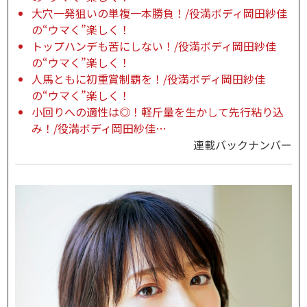
大穴一発狙いの単複一本勝負！/役満ボディ岡田紗佳
の“ウマく”楽しく！
トップハンデも苦にしない！/役満ボディ岡田紗佳
の“ウマく”楽しく！
人馬ともに初重賞制覇を！/役満ボディ岡田紗佳
の“ウマく”楽しく！
小回りへの適性は◎！軽斤量を生かして先行粘り込
み！/役満ボディ岡田紗佳…
連載バックナンバー