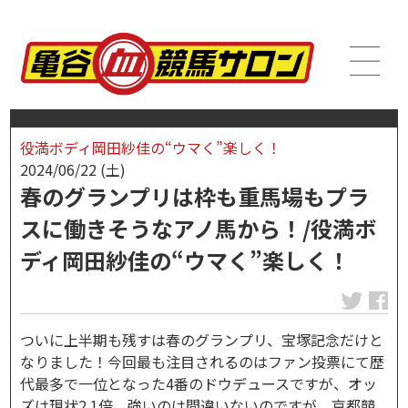
役満ボディ岡田紗佳の“ウマく”楽しく！
2024/06/22 (土)
春のグランプリは枠も重馬場もプラ
スに働きそうなアノ馬から！/役満ボ
ディ岡田紗佳の“ウマく”楽しく！
ついに上半期も残すは春のグランプリ、宝塚記念だけと
なりました！今回最も注目されるのはファン投票にて歴
代最多で一位となった4番のドウデュースですが、オッ
ズは現状2.1倍。強いのは間違いないのですが、京都競