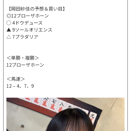
【岡田紗佳の予想＆買い目】
◎12ブローザホーン
◯ 4ドウデュース
▲ 9ソールオリエンス
△ 7プラダリア
＜単勝・複勝＞
12ブローザホーン
＜馬連＞
12 – 4、7、9