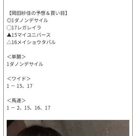
【岡田紗佳の予想＆買い目】
◎1ダノンデサイル
◯17レガレイラ
▲15マイユニバース
△16メイショウタバル
＜単勝＞
1ダノンデサイル
＜ワイド＞
1 － 15、17
＜馬連＞
1 － 2、15、16、17