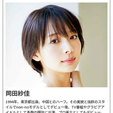
岡田紗佳
1994年、東京都出身。中国とのハーフ。その美貌と抜群のスタ
イルでnon-noモデルとしてデビュー後、TV番組やグラビアア
イドルとして多数の媒体に出演。プロ雀士としてもデビュー。