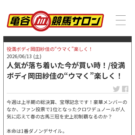
役満ボディ岡田紗佳の“ウマく”楽しく！
2026/06/13 (土)
人気が落ち着いた今が買い時！/役満
ボディ岡田紗佳の“ウマく”楽しく！
今週は上半期の総決算、宝塚記念です！豪華メンバーの
なか、ファン投票で1位となったクロワデュノールが人
気に応えて春の古馬三冠を史上初制覇なるのか？
本命は1番ダノンデサイル。