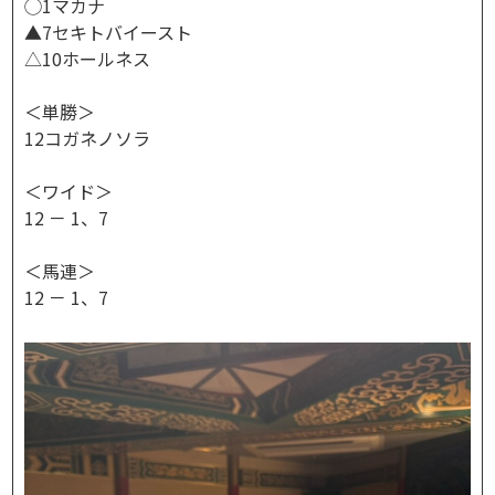
◯1マカナ
▲7セキトバイースト
△10ホールネス
＜単勝＞
12コガネノソラ
＜ワイド＞
12 － 1、7
＜馬連＞
12 － 1、7