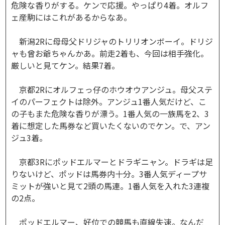
危険な香りがする。ケンで応援。やっぱり4着。オルフ
ェ産駒にはこれがあるからなあ。
新潟2Rに母母父ドリジャのトリリオンボーイ。ドリジ
ャも曾お爺ちゃんかあ。前走2着も、今回は相手強化。
厳しいと見てケン。結果7着。
京都2Rにオルフェっ仔のホウオウアンジュ。母父ステ
イのパーフェクトは除外。アンジュ1番人気だけど、こ
の子もまた危険な香りが漂う。1番人気の一族馬を2、3
着に想定した馬券など買いたくないのでケン。で、アン
ジュ3着。
京都3Rにポッドエルマーとドラギニャン。ドラギは足
りないけど、ポッドは馬券内十分。3番人気ディープサ
ミットが強いと見て2頭の馬連。1番人気を入れた3連複
の2点。
ポッドエルマー、好位での競馬も直線失速。なんだ