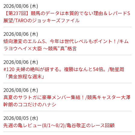
2026/08/06 (木)
【第237回】競馬のデータは本質的でない理由＆レパードS
展望/TAROのジョッキーズファイル
2026/08/06 (木)
傾向激変のエルムS、今年は世代レベルもポイント！/キム
ラヨウヘイ×大臣 ～競馬“真”格言
2026/08/06 (木)
#120 夫婦の絶叫が谺する。複勝はなんと54倍。/馳星周
「黄金旅程な週末」
2026/08/06 (木)
真夏のサラトガに豪華メンバー集結！/競馬キャスター大澤
幹朗のココだけのハナシ
2026/08/05 (水)
先週の亀レビュー(8/1～8/2)/亀谷敬正のレース回顧