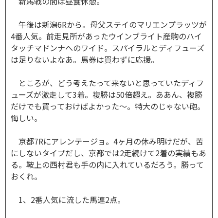
新馬戦の間は昼食休憩。
午後は新潟6Rから。母父ステイのマリエンプラッツが
4番人気。前走見所があったウインブライト産駒のハイ
タッチマドンナへのワイド。スパイラルとディフューズ
は足りないよなあ。馬券は買わずに応援。
ところが、どう考えたって来ないと思っていたディフ
ューズが激走して3着。複勝は50倍超え。ああん、複勝
だけでも買っておけばよかった～。特大のじゃない砲。
悔しい。
京都7Rにアレンテージョ。4ヶ月の休み明けだが、苦
にしないタイプだし、京都では2走続けて2着の実績もあ
る。鞍上の西村君も手の内に入れているだろう。勝って
おくれ。
1、2番人気に流した馬連2点。