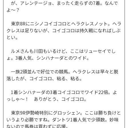
が、アレンテージョ、まったく走らずの7着。なんで
よ～？
東京8Rにニシノコイゴコロとヘラクレスノット。ヘラ
クレスは足りないが、コイゴコロは持久戦になればしぶ
とい。
ルメさんも川田もいるけど、ここはリューセイでし
ょ。3番人気、シンハナーダとのワイド。
一族2頭並んで好位での競馬。ヘラクレスは早々と脱
落したが、コイゴコロ、粘る、粘る。
1着シンハナーダの3着コイゴコロでワイド22倍。よ
っしゃ～！ ありがとう、コイゴコロ。
東京9R伊勢崎特別にグロッシェン。ここは勝ち負けと
いうより必勝ですね。ダントツ1番人気で少頭数。妙味
ないので馬券は買わずに応援。