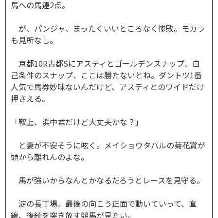
馬への馬連2点。
が、パンジャ、まったくいいところなく惨敗。モカラ
も見所なし。
京都10R古都Sにアスティとゴールデンスナップ。自
己条件のスナップ、ここは勝たないとね。ダントツ1番
人気で馬券妙味ないんだけど、アスティとのワイドだけ
押さえる。
「鞍上、浜中君だけど大丈夫かな？」
と妻が不安そうに呟く。メイショウタバルの菊花賞が
頭から離れんのよな。
馬が強いからなんとかなるだろうとレースを見守る。
淀の長丁場。最後の向こう正面で動いていって、直
線、後続を突き放す競馬が見たい。