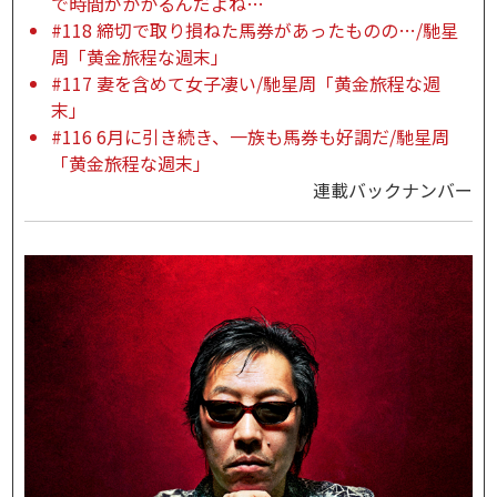
で時間がかかるんだよね…
#118 締切で取り損ねた馬券があったものの…/馳星
周「黄金旅程な週末」
#117 妻を含めて女子凄い/馳星周「黄金旅程な週
末」
#116 6月に引き続き、一族も馬券も好調だ/馳星周
「黄金旅程な週末」
連載バックナンバー