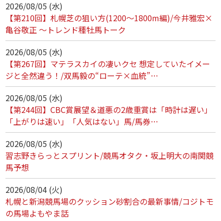
2026/08/05 (水)
【第210回】札幌芝の狙い方(1200～1800m編)/今井雅宏×
亀谷敬正 ～トレンド種牡馬トーク
2026/08/05 (水)
【第267回】マテラスカイの凄いクセ 想定していたイメー
ジと全然違う！/双馬毅の“ローテ×血統”…
2026/08/05 (水)
【第244回】CBC賞展望＆道悪の2歳重賞は「時計は遅い」
「上がりは速い」「人気はない」馬/馬券…
2026/08/05 (水)
習志野きらっとスプリント/競馬オタク・坂上明大の南関競
馬予想
2026/08/04 (火)
札幌と新潟競馬場のクッション砂割合の最新事情/コジトモ
の馬場よもやま話