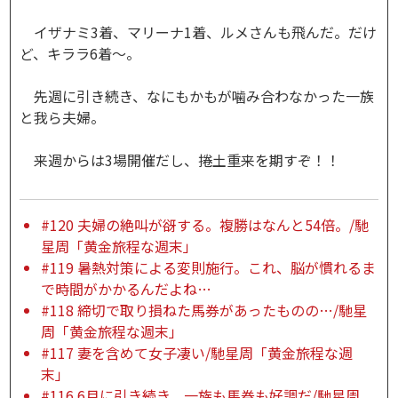
イザナミ3着、マリーナ1着、ルメさんも飛んだ。だけ
ど、キララ6着～。
先週に引き続き、なにもかもが噛み合わなかった一族
と我ら夫婦。
来週からは3場開催だし、捲土重来を期すぞ！！
#120 夫婦の絶叫が谺する。複勝はなんと54倍。/馳
星周「黄金旅程な週末」
#119 暑熱対策による変則施行。これ、脳が慣れるま
で時間がかかるんだよね…
#118 締切で取り損ねた馬券があったものの…/馳星
周「黄金旅程な週末」
#117 妻を含めて女子凄い/馳星周「黄金旅程な週
末」
#116 6月に引き続き、一族も馬券も好調だ/馳星周