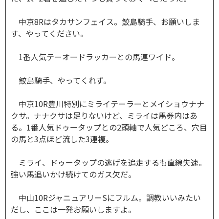
中京8Rはタカサンフェイス。鮫島騎手、お願いしま
す、やってください。
1番人気テーオードラッカーとの馬連ワイド。
鮫島騎手、やってくれず。
中京10R豊川特別にミライテーラーとメイショウナナ
クサ。ナナクサは足りないけど、ミライは馬券内はあ
る。1番人気ドゥータップとの2頭軸で人気どころ、穴目
の馬と3点ほど流した3連複。
ミライ、ドゥータップの逃げを追走するも直線失速。
強い馬追いかけ続けてのガス欠だ。
中山10RジャニュアリーSにフルム。調教いいみたい
だし、ここは一発お願いしますよ。