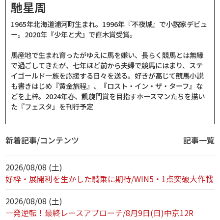
馳星周
1965年北海道浦河町生まれ。1996年『不夜城』で小説家デビュ
ー。2020年『少年と犬』で直木賞受賞。
馬産地で生まれ育ったがゆえに馬を嫌い、長らく競馬とは無縁
で過ごしてきたが、七年ほど前から夫婦で競馬にはまり、ステ
イゴールド一族を応援する日々を送る。好きが高じて競馬小説
も書きはじめ『黄金旅程』、『ロスト・イン・ザ・ターフ』な
どを上梓。2024年春、凱旋門賞を目指すホースマンたちを描い
た『フェスタ』を刊行予定
新着記事/コンテンツ
記事一覧
2026/08/08 (土)
好枠・展開利を生かした騎乗に期待/WIN5・1点突破大作戦
2026/08/08 (土)
一発逆転！最終レースアプローチ/8月9日(日)中京12R