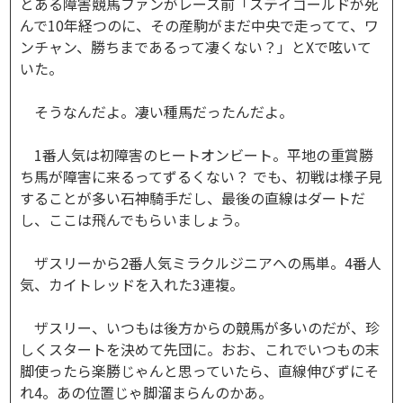
とある障害競馬ファンがレース前「ステイゴールドが死
んで10年経つのに、その産駒がまだ中央で走ってて、ワ
ンチャン、勝ちまであるって凄くない？」とXで呟いて
いた。
そうなんだよ。凄い種馬だったんだよ。
1番人気は初障害のヒートオンビート。平地の重賞勝
ち馬が障害に来るってずるくない？ でも、初戦は様子見
することが多い石神騎手だし、最後の直線はダートだ
し、ここは飛んでもらいましょう。
ザスリーから2番人気ミラクルジニアへの馬単。4番人
気、カイトレッドを入れた3連複。
ザスリー、いつもは後方からの競馬が多いのだが、珍
しくスタートを決めて先団に。おお、これでいつもの末
脚使ったら楽勝じゃんと思っていたら、直線伸びずにそ
れ4。あの位置じゃ脚溜まらんのかあ。