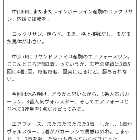
中山6Rにまたまたレインボーライン産駒のコックリサ
ン。応援で複勝を。
コックリサン、走らず。まあ、格上挑戦だし、まだま
だ馬体が小さい。
中京7Rにリヤンドファミユ産駒のエアフォースワン。
ここんところ連続3着。っていうか、去年の成績は3着5
回に4着1回。毎度毎度、堅実に走るけど、勝ちきれな
い。
今回は休み明け。どうかと思いながら、1番人気パカ
ーラン、3番人気ヴォルスター、そしてエアフォースと
並べて3連単を1点だけ買ってみる。
エアフォース、またまたまたまた3着。しかし、1着が
ヴォルスター、2着がパカーランで馬券は外れ。しまっ
た、1、2着を返したやつも買っておくべきだった。