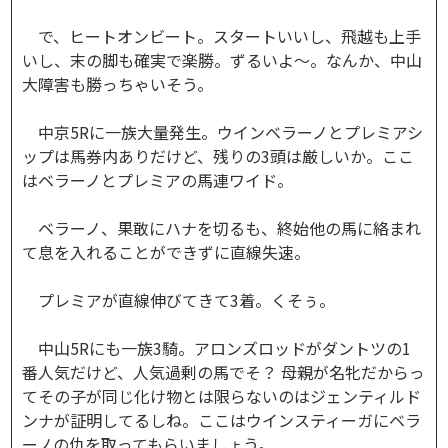
で、ヒートオンビート。スタートいいし、飛越も上手
いし、末の脚も確実で楽勝。ずるいよ～。なんか、中山
大障害も勝っちゃいそう。
中京5Rに一族大量発生。ウインベラーノとプレミアシ
ップは馬券内ありだけど、残りの3頭は厳しいか。ここ
はベラーノとプレミアの馬連ワイド。
ベラーノ、果敢にハナを切るも、終始他の馬に絡まれ
て息を入れることができずに直線失速。
プレミアが直線伸びてきて3着。くそぅ。
中山5Rにも一族3騎。アロンズロッドがダントツの1
番人気だけど、人気過剰の馬でそ？ 母親が名牝だからっ
てその子が同じ化け物とは限らないのはジェンティルド
ンナが証明してるしね。ここはウインスティーガにベラ
ーノの仇を取ってもらいましょう。