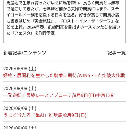
馬産地で生まれ育ったがゆえに馬を嫌い、長らく競馬とは無縁
で過ごしてきたが、七年ほど前から夫婦で競馬にはまり、ステ
イゴールド一族を応援する日々を送る。好きが高じて競馬小説
も書きはじめ『黄金旅程』、『ロスト・イン・ザ・ターフ』な
どを上梓。2024年春、凱旋門賞を目指すホースマンたちを描い
た『フェスタ』を刊行予定
新着記事/コンテンツ
記事一覧
2026/08/08 (土)
好枠・展開利を生かした騎乗に期待/WIN5・1点突破大作戦
2026/08/08 (土)
一発逆転！最終レースアプローチ/8月9日(日)中京12R
2026/08/08 (土)
うまく当たる「亀AI」推奨馬/8月9日(日)
2026/08/08 (土)