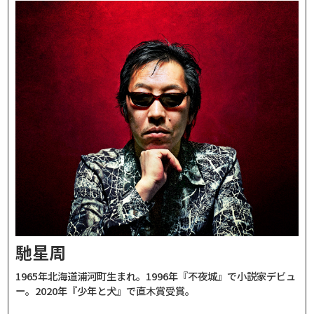
馳星周
1965年北海道浦河町生まれ。1996年『不夜城』で小説家デビュ
ー。2020年『少年と犬』で直木賞受賞。