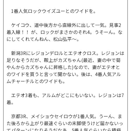
1番人気ロックウイズユーとのワイドを。
ケイコウ、道中後方から直線外に出して一気。見事2
着入線！！ が、ロックがまさかのそれ4。うそーん。な
にしてくれてんねん、松山弘平～。
新潟3Rにレジョンデロルとエテオクロス。レジョンは
足りなそうだが、鞍上がカズちゃん(最近、妻の中で菊
やんからカズちゃんに昇格した)なので、妻がエテオと
のワイドを買うと言って聞かない。後は、4番人気アル
ムチャーチルとのワイドも。
エテオ3着も、アルムがどこにもいない。レジョンは7
着。
京都3R、メイショウセイロウが1番人気。うーん、ま
た後ろから上がり最速ぐらいの末脚使うけど届かないっ
てパターンになりそうだなあ。5番人気ぐらいなら積極