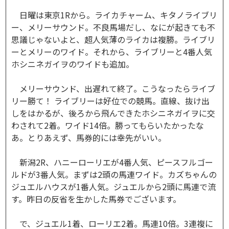
日曜は東京1Rから。ライカチャーム、キタノライブリ
ー、メリーサウンド。不良馬場だし、なにが起きても不
思議じゃないよと、超人気薄のライカは複勝。ライブリ
ーとメリーのワイド。それから、ライブリーと4番人気
ホシニネガイヲのワイドも追加。
メリーサウンド、出遅れて終了。こうなったらライブ
リー勝て！ ライブリーは好位での競馬。直線、抜け出
しをはかるが、後ろから飛んできたホシニネガイヲに交
わされて2着。ワイド14倍。勝ってもらいたかったな
あ。とりあえず、馬券的には幸先がいい。
新潟2R、ハニーローリエが4番人気、ピースフルゴー
ルドが3番人気。まずは2頭の馬連ワイド。カズちゃんの
ジュエルハウスが1番人気。ジュエルから2頭に馬連で流
す。昨日の反省を生かした馬券でございます。
で、ジュエル1着、ローリエ2着。馬連10倍。3連複に