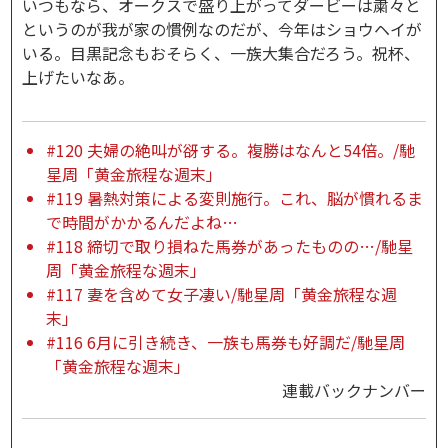
いつもなら、オークスで盛り上がってダービーは粛々と
というのが我が家の慣例なのだが、今年はショウヘイが
いる。目黒記念もおそらく、一族大集合だろう。祝杯、
上げたいなあ。
#120 夫婦の絶叫が谺する。複勝はなんと54倍。/馳
星周「黄金旅程な週末」
#119 暑熱対策による変則施行。これ、脳が慣れるま
で時間がかかるんだよね…
#118 締切で取り損ねた馬券があったものの…/馳星
周「黄金旅程な週末」
#117 妻を含めて女子凄い/馳星周「黄金旅程な週
末」
#116 6月に引き続き、一族も馬券も好調だ/馳星周
「黄金旅程な週末」
連載バックナンバー