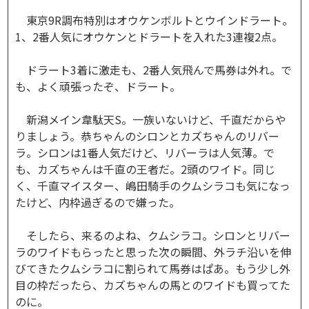
東京9R調布特別はオウケンボルトとウインドラート。
1、2番人気にオウケンとドラートを入れた3連複2点。
ドラート3着に激走も、2番人気飛んで馬券は外れ。で
も、よく頑張ったぞ、ドラート。
新潟メイン韋駄天S。一族いないけど、千直だからや
りましょう。恭ちゃんのシロンとカズちゃんのリバー
ラ。シロンは1番人気だけど、リバーラは人気薄。で
も、カズちゃんは千直の王者だ。2頭のワイド。同じ
く、千直マイスター、嶋田騎手のクムシラコも気になっ
たけど、内枠過ぎるので嫌った。
そしたら、来るのよね、クムシラコ。シロンとリバー
ラのワイドもらったと思った次の瞬間、外ラチ沿いを伸
びてきたクムシラコに割られて馬券はぱあ。もう少し外
目の枠だったら、カズちゃんの馬とのワイドも買ってた
のに。