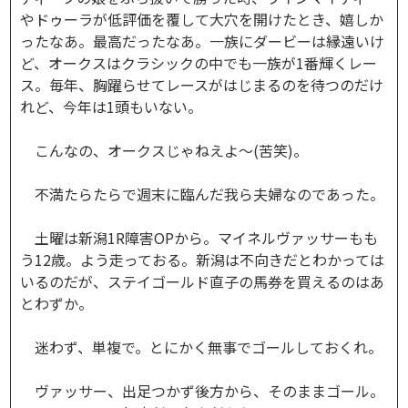
やドゥーラが低評価を覆して大穴を開けたとき、嬉しか
ったなあ。最高だったなあ。一族にダービーは縁遠いけ
ど、オークスはクラシックの中でも一族が1番輝くレー
ス。毎年、胸躍らせてレースがはじまるのを待つのだけ
れど、今年は1頭もいない。
こんなの、オークスじゃねえよ～(苦笑)。
不満たらたらで週末に臨んだ我ら夫婦なのであった。
土曜は新潟1R障害OPから。マイネルヴァッサーもも
う12歳。よう走っておる。新潟は不向きだとわかっては
いるのだが、ステイゴールド直子の馬券を買えるのはあ
とわずか。
迷わず、単複で。とにかく無事でゴールしておくれ。
ヴァッサー、出足つかず後方から、そのままゴール。