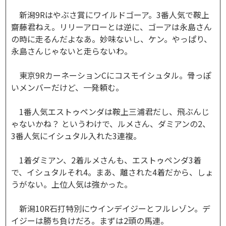
新潟9Rはやぶさ賞にワイルドゴーア。3番人気で鞍上
齋藤君ねえ。リリーアローとは逆に、ゴーアは永島さん
の時に走るんだよなあ。妙味ないし、ケン。やっぱり、
永島さんじゃないと走らないわ。
東京9RカーネーションCにコスモイシュタル。骨っぽ
いメンバーだけど、一発頼む。
1番人気エストゥペンダは鞍上三浦君だし、飛ぶんじ
ゃないかね？ というわけで、ルメさん、ダミアンの2、
3番人気にイシュタル入れた3連複。
1着ダミアン、2着ルメさんも、エストゥペンダ3着
で、イシュタルそれ4。まあ、離された4着だから、しょ
うがない。上位人気は強かった。
新潟10R石打特別にウインデイジーとフルレゾン。デ
イジーは勝ち負けだろ。まずは2頭の馬連。