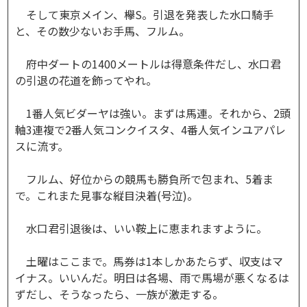
そして東京メイン、欅S。引退を発表した水口騎手
と、その数少ないお手馬、フルム。
府中ダートの1400メートルは得意条件だし、水口君
の引退の花道を飾ってやれ。
1番人気ビダーヤは強い。まずは馬連。それから、2頭
軸3連複で2番人気コンクイスタ、4番人気インユアパレ
スに流す。
フルム、好位からの競馬も勝負所で包まれ、5着ま
で。これまた見事な縦目決着(号泣)。
水口君引退後は、いい鞍上に恵まれますように。
土曜はここまで。馬券は1本しかあたらず、収支はマ
イナス。いいんだ。明日は各場、雨で馬場が悪くなるは
ずだし、そうなったら、一族が激走する。