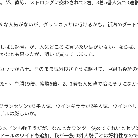
が、直線、ストロングに交わされて2着。3着5番人気で3連複
んな人気がないが、グランカッサは行けるかも。新潟のダート
しばし黙考。が、人気どころに買いたい馬がいない。ならば、
かなとも思ったが、勢いで買ってしまった。
カッサがハナ。そのまま気分良さそうに駆けて、直線も後続の
～。単勝19倍、複勝5倍。2、3着も人気薄で拾えそうになか
グランセゾンが3番人気、ウインキララが2番人気、ウインヘリ
デルは厳しいか。
クメインも強そうだが、なんとかワンツー決めてくれいとセゾ
ドールのワイドも追加。我が一族は外人騎手とは好相性なので