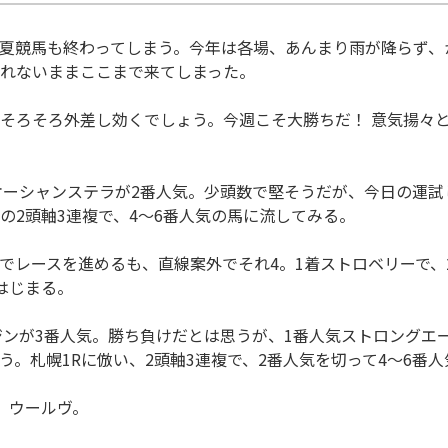
夏競馬も終わってしまう。今年は各場、あんまり雨が降らず、
れないままここまで来てしまった。
そろそろ外差し効くでしょう。今週こそ大勝ちだ！ 意気揚々
ーシャンステラが2番人気。少頭数で堅そうだが、今日の運試
の2頭軸3連複で、4～6番人気の馬に流してみる。
レースを進めるも、直線案外でそれ4。1着ストロベリーで、2
はじまる。
ンが3番人気。勝ち負けだとは思うが、1番人気ストロングエ
う。札幌1Rに倣い、2頭軸3連複で、2番人気を切って4～6番人
、ウールヴ。