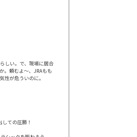
らしい。で、現場に居合
。頼むよ～、JRAもも
気性が危ういのに。
出しての圧勝！
クラシックを賑わそう