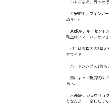
いやだなあ、行った行
不安的中、フィンガー圧
ぬぅ……
京都3R、ルーセントム
鞍上はハマーハンセンさ
相手は妻指名の3番人
ずワイド。
ハードシングス1着も
例によって新馬戦はパ
馬へ。
京都6R、ジュウリョ
りなんよ。一変したって