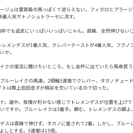
ジュは重賞級の馬っぽくて逆らえない。フィガロとプラージュ
6番人気サトノシュトラーセに流す。
枠でも追走にいっぱいいっぱいじゃん。直線、全然伸びないじ
トレメンデスが1番人気、クレバーテーストが4番人気、フクノ
いか。
イクの復活に賭けたいところ。もし金杯に出ていたら馬券買う
ルーレイクの馬連。2頭軸3連複でクレバー、タガノデュード
イトは鞍上岩田息子が精彩を欠いているので切った。
ナ。道中、我慢が利かない感じでトレメンデスが位置を上げて
いですか。ブルーレイクは3番手。頼む、トレメンデスの脚よ
スは直線で伸びず。タガノに差されて2着。しかし、ブルーレ
よしとする。3連複は15倍。