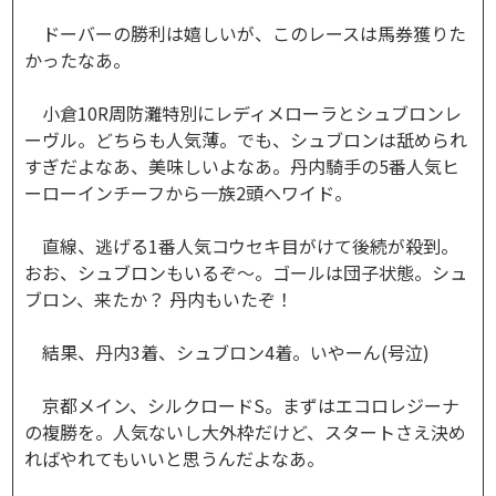
ドーバーの勝利は嬉しいが、このレースは馬券獲りた
かったなあ。
小倉10R周防灘特別にレディメローラとシュブロンレ
ーヴル。どちらも人気薄。でも、シュブロンは舐められ
すぎだよなあ、美味しいよなあ。丹内騎手の5番人気ヒ
ーローインチーフから一族2頭へワイド。
直線、逃げる1番人気コウセキ目がけて後続が殺到。
おお、シュブロンもいるぞ～。ゴールは団子状態。シュ
ブロン、来たか？ 丹内もいたぞ！
結果、丹内3着、シュブロン4着。いやーん(号泣)
京都メイン、シルクロードS。まずはエコロレジーナ
の複勝を。人気ないし大外枠だけど、スタートさえ決め
ればやれてもいいと思うんだよなあ。