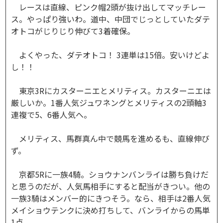
レースは直線、ピンク帽2頭が抜け出してマッチレー
ス。やっぱり強いわ。道中、中団でじっとしていたダテ
オトコがじりじり伸びて3着確保。
よくやった、ダテオトコ！ 3連単は15倍。安いけどよ
し！！
東京3Rにカスターニエとメリティス。カスターニエは
厳しいか。1番人気ジュワネングとメリティスの2頭軸3
連複で5、6番人気へ。
メリティス、馬群真ん中で競馬を進めるも、直線伸び
ず。
京都5Rに一族4騎。ショウナンバンライは勝ち負けだ
と思うのだが、人気馬相手にすると配当がきつい。他の
一族3騎はメンバー的にきつそう。なら、相手は2番人気
メイショウテンクに決め打ちして、バンライからの馬単
1点。