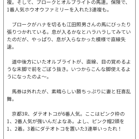
複。そして、ブロークとオルブライトの馬連。保険で、
1番人気ホウオウファミリーを入れた3連複も。
ブロークがハナを切るも江田照男さんの馬にびったり
張りつかれている。息が入るかなとハラハラしてみてい
たのだが、やっぱり、息が入らなかった模様で直線失
速。
道中後方にいたオルブライトが、直線、目の覚めるよ
うな末脚で前をごぼう抜き。いつからこんな脚使えるよ
うになったのよ～。
馬券は外れたが、素晴らしい勝ちっぷりに妻と狂喜乱
舞。
京都3R、ダテオトコが6番人気。ここはピンク枠の
1、2番人気が強いんだよなあ。よし、ピンク帽2頭を
1、2着。3着にダテオトコを置いた3連単いったれ！