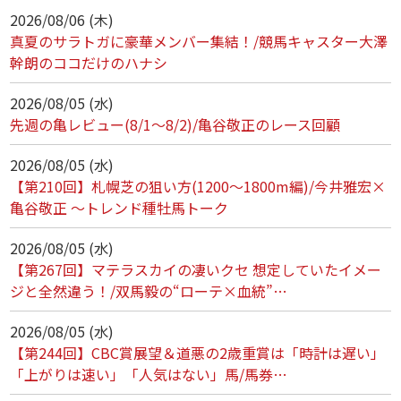
2026/08/06 (木)
真夏のサラトガに豪華メンバー集結！/競馬キャスター大澤
幹朗のココだけのハナシ
2026/08/05 (水)
先週の亀レビュー(8/1～8/2)/亀谷敬正のレース回顧
2026/08/05 (水)
【第210回】札幌芝の狙い方(1200～1800m編)/今井雅宏×
亀谷敬正 ～トレンド種牡馬トーク
2026/08/05 (水)
【第267回】マテラスカイの凄いクセ 想定していたイメー
ジと全然違う！/双馬毅の“ローテ×血統”…
2026/08/05 (水)
【第244回】CBC賞展望＆道悪の2歳重賞は「時計は遅い」
「上がりは速い」「人気はない」馬/馬券…