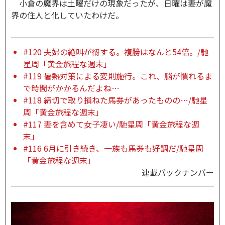
小倉の魔界は土曜だけの現象だったが、日曜は妻が魔
界の住人と化していたわけだ。
#120 夫婦の絶叫が谺する。複勝はなんと54倍。/馳
星周「黄金旅程な週末」
#119 暑熱対策による変則施行。これ、脳が慣れるま
で時間がかかるんだよね…
#118 締切で取り損ねた馬券があったものの…/馳星
周「黄金旅程な週末」
#117 妻を含めて女子凄い/馳星周「黄金旅程な週
末」
#116 6月に引き続き、一族も馬券も好調だ/馳星周
「黄金旅程な週末」
連載バックナンバー