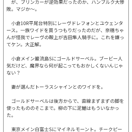
が、ブリンカーが逆効果だったのか、ハンブルク大惨
敗。マジか～。
小倉10R平尾台特別にレーヴドレフォンとユウェンタ
ース。一族ワイドを買うつもりだったのだが、奈穗ちゃ
んが怪我でレーヴの鞍上が吉田隼人騎手に。これを嫌っ
てケン。大正解。
小倉メイン巌流島Sにゴールドサーベル。ブービー人
気だけど、魔界なら何が起こってもおかしくないんじゃ
ない？
妻が選んだトーラスシャインとのワイドを。
ゴールドサーベルは後方からで、直線まずまずの脚を
使ったもののそこまで。柳の下に泥鰌はもういなかっ
た。
東京メイン白富士Sにマイネルモーント。チークピー