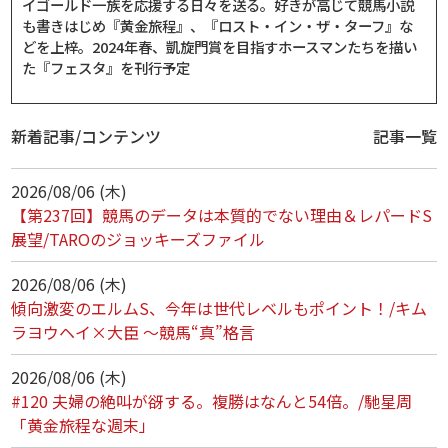
イゴールド一族を応援する日々を送る。好きが高じて競馬小説
も書きはじめ『黄金旅程』、『ロスト・イン・ザ・ターフ』な
どを上梓。2024年春、凱旋門賞を目指すホースマンたちを描い
た『フェスタ』を刊行予定
新着記事/コンテンツ
記事一覧
2026/08/06 (木)
【第237回】競馬のデータは本質的でない理由＆レパードS
展望/TAROのジョッキーズファイル
2026/08/06 (木)
傾向激変のエルムS、今年は世代レベルもポイント！/キム
ラヨウヘイ×大臣 ～競馬“真”格言
2026/08/06 (木)
#120 夫婦の絶叫が谺する。複勝はなんと54倍。/馳星周
「黄金旅程な週末」