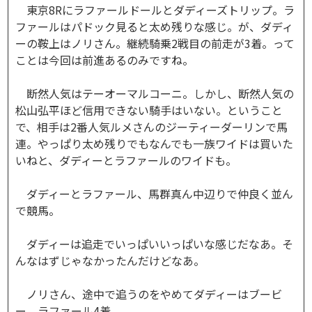
東京8Rにラファールドールとダディーズトリップ。ラ
ファールはパドック見ると太め残りな感じ。が、ダディ
ーの鞍上はノリさん。継続騎乗2戦目の前走が3着。って
ことは今回は前進あるのみですね。
断然人気はテーオーマルコーニ。しかし、断然人気の
松山弘平ほど信用できない騎手はいない。ということ
で、相手は2番人気ルメさんのジーティーダーリンで馬
連。やっぱり太め残りでもなんでも一族ワイドは買いた
いねと、ダディーとラファールのワイドも。
ダディーとラファール、馬群真ん中辺りで仲良く並ん
で競馬。
ダディーは追走でいっぱいいっぱいな感じだなあ。そ
んなはずじゃなかったんだけどなあ。
ノリさん、途中で追うのをやめてダディーはブービ
ー、ラファール4着。