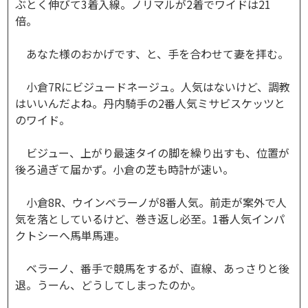
ぶとく伸びて3着入線。ノリマルが2着でワイドは21
倍。
あなた様のおかげです、と、手を合わせて妻を拝む。
小倉7Rにビジュードネージュ。人気はないけど、調教
はいいんだよね。丹内騎手の2番人気ミサビスケッツと
のワイド。
ビジュー、上がり最速タイの脚を繰り出すも、位置が
後ろ過ぎて届かず。小倉の芝も時計が速い。
小倉8R、ウインベラーノが8番人気。前走が案外で人
気を落としているけど、巻き返し必至。1番人気インパ
クトシーへ馬単馬連。
ベラーノ、番手で競馬をするが、直線、あっさりと後
退。うーん、どうしてしまったのか。