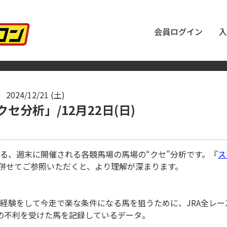
会員ログイン
入
2024/12/21 (土)
セ分析」/12月22日(日)
る、週末に開催される各競馬場の馬場の“クセ”分析です。『
ス
を併せてご参照いただくと、より理解が深まります。
経験をして今走で楽な条件になる馬を狙うために、JRA全レース
テ｣の不利を受けた馬を記録しているデータ。