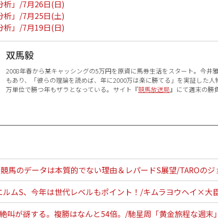
」/7月26日(日)
」/7月25日(土)
」/7月19日(日)
双馬毅
2008年春から某キャッシングの5万円を原資に馬券生活をスタート。今井
もあり、「彼らの理論を読めば、年に2000万は楽に勝てる」を実証した人物
万単位で勝つ年もザラとなっている。サイト『
競馬放送局
』にて週末の勝
】競馬のデータは本質的でない理由＆レパードS展望/TAROの
ルムS、今年は世代レベルもポイント！/キムラヨウヘイ×大臣
婦の絶叫が谺する。複勝はなんと54倍。/馳星周「黄金旅程な週末