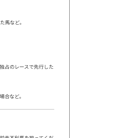
た馬など。
独占のレースで先行した
場合など。
前走不利馬を狙ってくだ