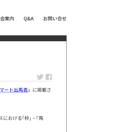
会案内
Q&A
お問い合せ
マート出馬表
』に掲載さ
における｢枠｣・｢馬