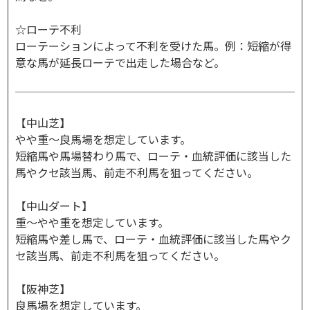
☆ローテ不利
ローテーションによって不利を受けた馬。例：短縮が得
意な馬が延長ローテで出走した場合など。
【中山芝】
やや重～良馬場を想定しています。
短縮馬や馬場替わり馬で、ローテ・血統評価に該当した
馬やクセ該当馬、前走不利馬を狙ってください。
【中山ダート】
重～やや重を想定しています。
短縮馬や差し馬で、ローテ・血統評価に該当した馬やク
セ該当馬、前走不利馬を狙ってください。
【阪神芝】
良馬場を想定しています。