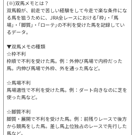
(※)双馬メモとは？
双馬毅が、前走で苦しい経験をして今走で楽な条件にな
る馬を狙うために、JRA全レースにおける｢枠｣・｢馬
場｣・｢脚質｣・｢ローテ｣の不利を受けた馬を記録してい
るデータ。
▼双馬メモの種類
☆枠不利
枠順で不利を受けた馬。例：外伸び馬場で内枠だった
馬。内伸び馬場で外枠、外を通った馬など。
☆馬場不利
馬場適性で不利を受けた馬。例：ダート向きなのに芝を
使った馬など。
☆脚質不利
脚質・展開で不利を受けた馬。例：前残りレースで後方
から競馬をした馬。差し馬上位独占のレースで先行した
馬など。