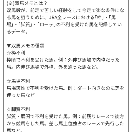
(※)双馬メモとは？
双馬毅が、前走で苦しい経験をして今走で楽な条件にな
る馬を狙うために、JRA全レースにおける｢枠｣・｢馬
場｣・｢脚質｣・｢ローテ｣の不利を受けた馬を記録してい
るデータ。
▼双馬メモの種類
☆枠不利
枠順で不利を受けた馬。例：外伸び馬場で内枠だった
馬。内伸び馬場で外枠、外を通った馬など。
☆馬場不利
馬場適性で不利を受けた馬。例：ダート向きなのに芝を
使った馬など。
☆脚質不利
脚質・展開で不利を受けた馬。例：前残りレースで後方
から競馬をした馬。差し馬上位独占のレースで先行した
馬など。