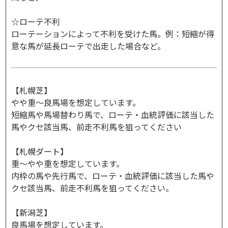
☆ローテ不利
ローテーションによって不利を受けた馬。例：短縮が得
意な馬が延長ローテで出走した場合など。
【札幌芝】
やや重～良馬場を想定しています。
短縮馬や馬場替わり馬で、ローテ・血統評価に該当した
馬やクセ該当馬、前走不利馬を狙ってください
【札幌ダート】
重～やや重を想定しています。
内枠の馬や先行馬で、ローテ・血統評価に該当した馬や
クセ該当馬、前走不利馬を狙ってください。
【新潟芝】
良馬場を想定しています。