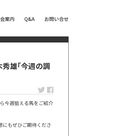
会案内
Q&A
お問い合せ
木秀雄｢今週の調
ら今週狙える馬をご紹介
想にもぜひご期待くださ