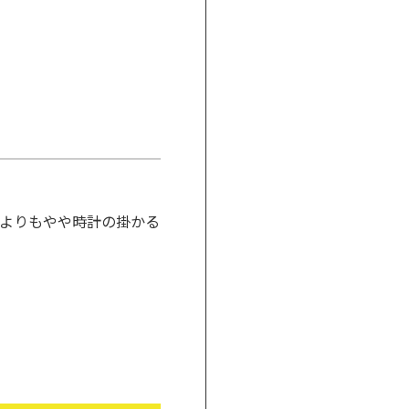
よりもやや時計の掛かる