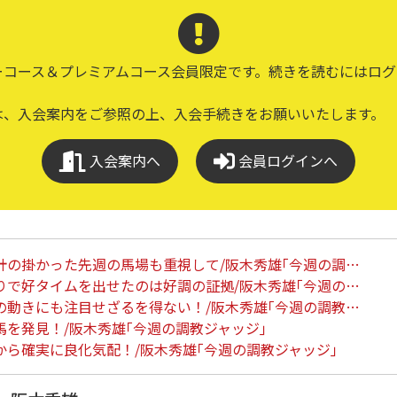
ーコース＆プレミアムコース会員限定です。続きを読むにはログ
は、入会案内をご参照の上、入会手続きをお願いいたします。
入会案内へ
会員ログインへ
計の掛かった先週の馬場も重視して/阪木秀雄｢今週の調…
りで好タイムを出せたのは好調の証拠/阪木秀雄｢今週の…
の動きにも注目せざるを得ない！/阪木秀雄｢今週の調教…
を発見！/阪木秀雄｢今週の調教ジャッジ｣
から確実に良化気配！/阪木秀雄｢今週の調教ジャッジ｣