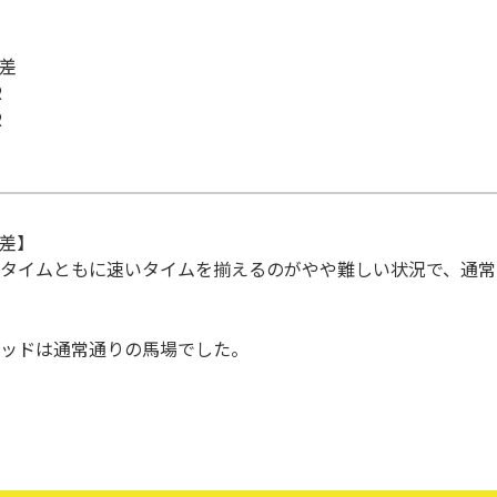
差
R
R
差】
タイムともに速いタイムを揃えるのがやや難しい状況で、通常
ッドは通常通りの馬場でした。