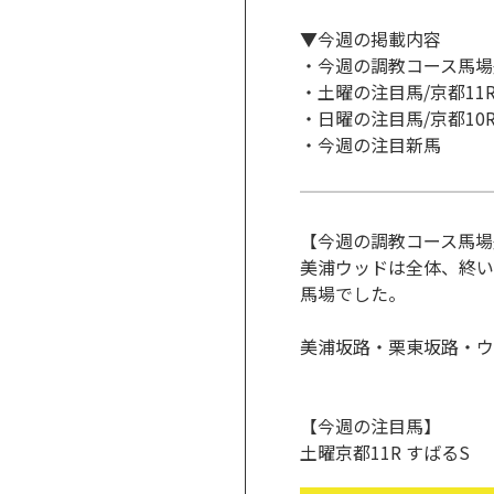
▼今週の掲載内容
・今週の調教コース馬場
・土曜の注目馬/京都11
・日曜の注目馬/京都10
・今週の注目新馬
【今週の調教コース馬場
美浦ウッドは全体、終い
馬場でした。
美浦坂路・栗東坂路・ウ
【今週の注目馬】
土曜京都11R すばるS