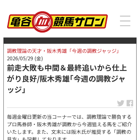
調教理論の天才・阪木秀雄「今週の調教ジャッジ」
2026/05/29 (金)
前走大敗も中間＆最終追いから仕上
がり良好/阪木秀雄｢今週の調教ジャ
ッジ｣
毎週金曜日更新の当コーナーでは、調教理論で勝負する
プロ馬券師・阪木秀雄が調教から今週狙える馬をご紹介
いたします。また、文末には阪木氏が推奨する「調教の
見方」も記載しております。