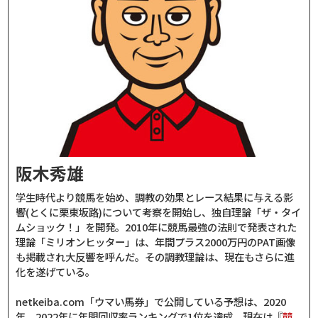
阪木秀雄
学生時代より競馬を始め、調教の効果とレース結果に与える影
響(とくに栗東坂路)について考察を開始し、独自理論「ザ・タイ
ムショック！」を開発。2010年に競馬最強の法則で発表された
理論「ミリオンヒッター」は、年間プラス2000万円のPAT画像
も掲載され大反響を呼んだ。その調教理論は、現在もさらに進
化を遂げている。
netkeiba.com「ウマい馬券」で公開している予想は、2020
年、2022年に年間回収率ランキングで1位を達成。現在は『
競