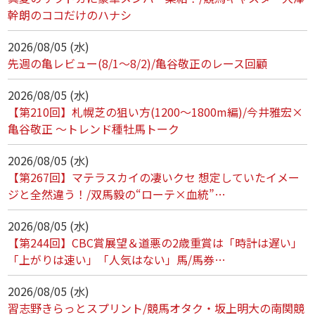
幹朗のココだけのハナシ
2026/08/05 (水)
先週の亀レビュー(8/1～8/2)/亀谷敬正のレース回顧
2026/08/05 (水)
【第210回】札幌芝の狙い方(1200～1800m編)/今井雅宏×
亀谷敬正 ～トレンド種牡馬トーク
2026/08/05 (水)
【第267回】マテラスカイの凄いクセ 想定していたイメー
ジと全然違う！/双馬毅の“ローテ×血統”…
2026/08/05 (水)
【第244回】CBC賞展望＆道悪の2歳重賞は「時計は遅い」
「上がりは速い」「人気はない」馬/馬券…
2026/08/05 (水)
習志野きらっとスプリント/競馬オタク・坂上明大の南関競