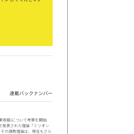
連載バックナンバー
東坂路)について考察を開始
則で発表された理論「ミリオン
だ。その調教理論は、現在もさら