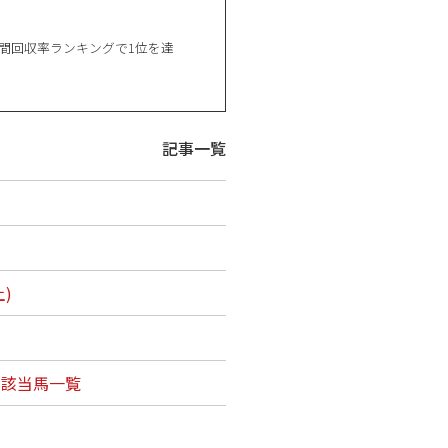
年に年間回収率ランキングで1位を達
記事一覧
)
ン該当馬一覧