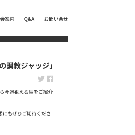
会案内
Q&A
お問い合せ
の調教ジャッジ｣
ら今週狙える馬をご紹介
想にもぜひご期待くださ