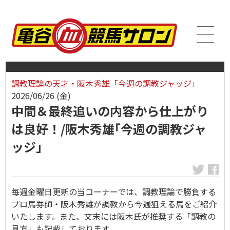
調教理論の天才・阪木秀雄「今週の調教ジャッジ」
2026/06/26 (金)
中間＆最終追いの内容から仕上がり
は良好！/阪木秀雄｢今週の調教ジャ
ッジ｣
毎週金曜日更新の当コーナーでは、調教理論で勝負する
プロ馬券師・阪木秀雄が調教から今週狙える馬をご紹介
いたします。また、文末には阪木氏が推奨する「調教の
見方」も記載しております。