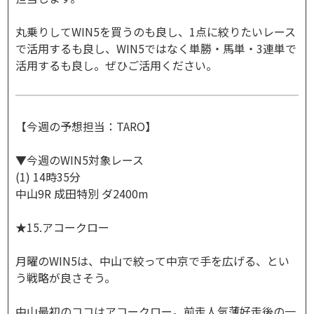
丸乗りしてWIN5を買うのも良し、1点に絞りたいレース
で活用するも良し、WIN5ではなく単勝・馬単・3連単で
活用するも良し。ぜひご活用ください。
【今週の予想担当：TARO】
▼今週のWIN5対象レース
(1) 14時35分
中山9R 成田特別 ダ2400m
★15.アコークロー
月曜のWIN5は、中山で絞って中京で手を広げる、とい
う戦略が良さそう。
中山最初のココはアコークロー。前走人気薄好走後の一