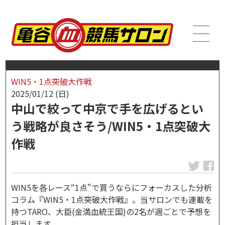
WIN5・1点突破大作戦
2025/01/12 (日)
中山で絞って中京で手を広げるとい
う戦略が良さそう/WIN5・1点突破大
作戦
WIN5を各レース“1点"で買うならにフォーカスした分析
コラム『WIN5・1点突破大作戦』。当サロンでも連載を
持つTARO、大臣(金満血統王国)の2名が週ごとで予想を
担当します。