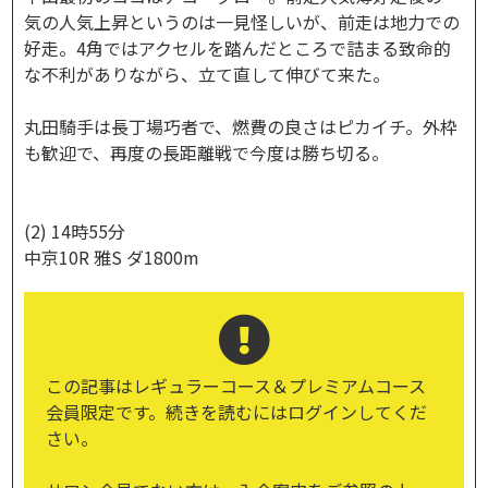
気の人気上昇というのは一見怪しいが、前走は地力での
好走。4角ではアクセルを踏んだところで詰まる致命的
な不利がありながら、立て直して伸びて来た。
丸田騎手は長丁場巧者で、燃費の良さはピカイチ。外枠
も歓迎で、再度の長距離戦で今度は勝ち切る。
(2) 14時55分
中京10R 雅S ダ1800m
この記事はレギュラーコース＆プレミアムコース
会員限定です。続きを読むにはログインしてくだ
さい。