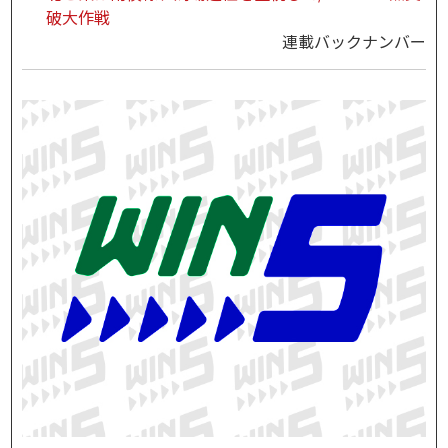
破大作戦
連載バックナンバー