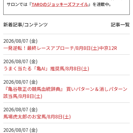
サロンでは『
TAROのジョッキーズファイル
』を連載中。
新着記事/コンテンツ
記事一覧
2026/08/07 (金)
一発逆転！最終レースアプローチ/8月8日(土)中京12R
2026/08/07 (金)
うまく当たる「亀AI」推奨馬/8月8日(土)
2026/08/07 (金)
『亀谷敬正の競馬血統辞典』 買いパターン＆消しパターン
該当馬/8月8日(土)
2026/08/07 (金)
馬場虎太郎のお宝馬/8月8日(土)
2026/08/07 (金)