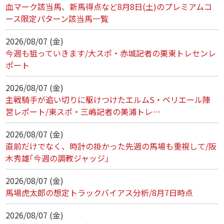
血マーク該当馬、新馬得点など8月8日(土)のプレミアムコ
ース限定パターン該当馬一覧
2026/08/07 (金)
今週も狙っていきます/大スポ・赤城記者の栗東トレセンレ
ポート
2026/08/07 (金)
主戦騎手が追い切りに駆けつけたエルムS・ペリエール陣
営レポート/東スポ・三嶋記者の美浦トレ…
2026/08/07 (金)
直前だけでなく、時計の掛かった先週の馬場も重視して/阪
木秀雄｢今週の調教ジャッジ｣
2026/08/07 (金)
馬場虎太郎の想定トラックバイアス分析/8月7日時点
2026/08/07 (金)