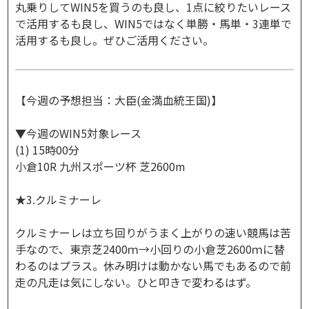
丸乗りしてWIN5を買うのも良し、1点に絞りたいレース
で活用するも良し、WIN5ではなく単勝・馬単・3連単で
活用するも良し。ぜひご活用ください。
【今週の予想担当：大臣(金満血統王国)】
▼今週のWIN5対象レース
(1) 15時00分
小倉10R 九州スポーツ杯 芝2600m
★3.クルミナーレ
クルミナーレは立ち回りがうまく上がりの速い競馬は苦
手なので、東京芝2400ｍ→小回りの小倉芝2600ｍに替
わるのはプラス。休み明けは動かない馬でもあるので前
走の凡走は気にしない。ひと叩きで変わるはず。