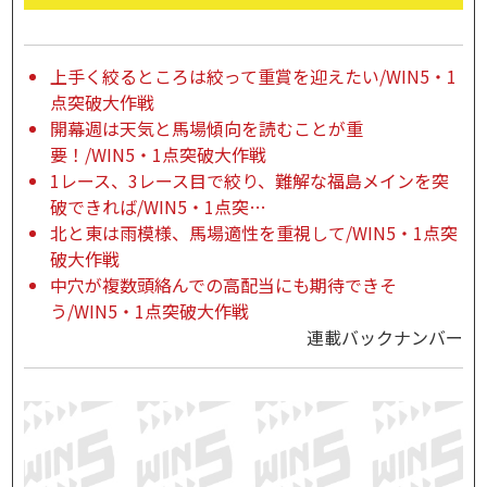
上手く絞るところは絞って重賞を迎えたい/WIN5・1
点突破大作戦
開幕週は天気と馬場傾向を読むことが重
要！/WIN5・1点突破大作戦
1レース、3レース目で絞り、難解な福島メインを突
破できれば/WIN5・1点突…
北と東は雨模様、馬場適性を重視して/WIN5・1点突
破大作戦
中穴が複数頭絡んでの高配当にも期待できそ
う/WIN5・1点突破大作戦
連載バックナンバー