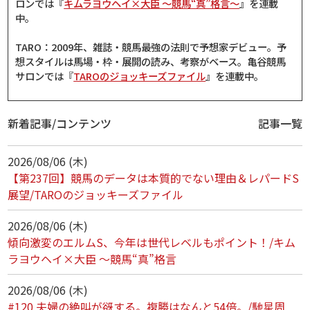
ロンでは『
キムラヨウヘイ×大臣 ～競馬“真”格言～
』を連載
中。
TARO：2009年、雑誌・競馬最強の法則で予想家デビュー。予
想スタイルは馬場・枠・展開の読み、考察がベース。亀谷競馬
サロンでは『
TAROのジョッキーズファイル
』を連載中。
新着記事/コンテンツ
記事一覧
2026/08/06 (木)
【第237回】競馬のデータは本質的でない理由＆レパードS
展望/TAROのジョッキーズファイル
2026/08/06 (木)
傾向激変のエルムS、今年は世代レベルもポイント！/キム
ラヨウヘイ×大臣 ～競馬“真”格言
2026/08/06 (木)
#120 夫婦の絶叫が谺する。複勝はなんと54倍。/馳星周