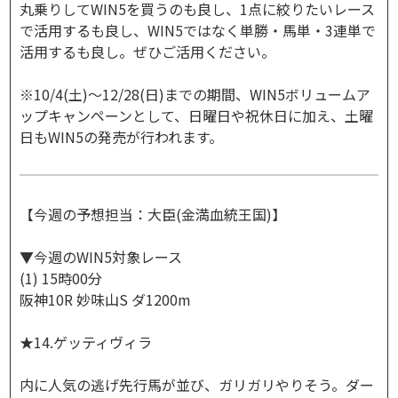
丸乗りしてWIN5を買うのも良し、1点に絞りたいレース
で活用するも良し、WIN5ではなく単勝・馬単・3連単で
活用するも良し。ぜひご活用ください。
※10/4(土)～12/28(日)までの期間、WIN5ボリュームア
ップキャンペーンとして、日曜日や祝休日に加え、土曜
日もWIN5の発売が行われます。
【今週の予想担当：大臣(金満血統王国)】
▼今週のWIN5対象レース
(1) 15時00分
阪神10R 妙味山S ダ1200m
★14.ゲッティヴィラ
内に人気の逃げ先行馬が並び、ガリガリやりそう。ダー