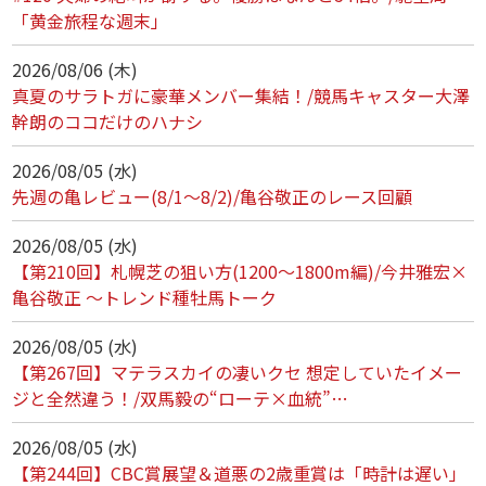
「黄金旅程な週末」
2026/08/06 (木)
真夏のサラトガに豪華メンバー集結！/競馬キャスター大澤
幹朗のココだけのハナシ
2026/08/05 (水)
先週の亀レビュー(8/1～8/2)/亀谷敬正のレース回顧
2026/08/05 (水)
【第210回】札幌芝の狙い方(1200～1800m編)/今井雅宏×
亀谷敬正 ～トレンド種牡馬トーク
2026/08/05 (水)
【第267回】マテラスカイの凄いクセ 想定していたイメー
ジと全然違う！/双馬毅の“ローテ×血統”…
2026/08/05 (水)
【第244回】CBC賞展望＆道悪の2歳重賞は「時計は遅い」