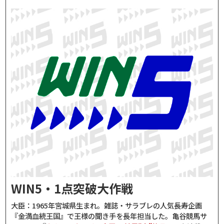
WIN5・1点突破大作戦
大臣：1965年宮城県生まれ。雑誌・サラブレの人気長寿企画
『金満血統王国』で王様の聞き手を長年担当した。亀谷競馬サ