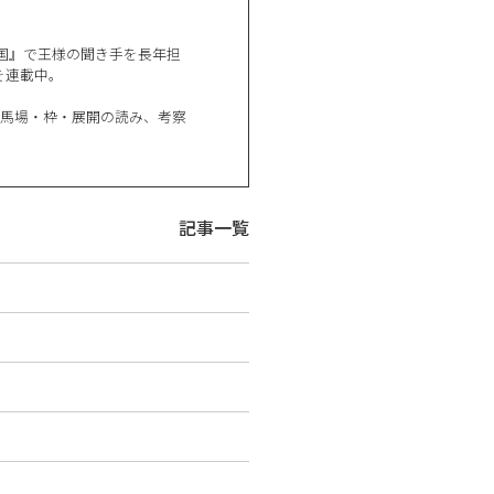
王国』で王様の聞き手を長年担
を連載中。
は馬場・枠・展開の読み、考察
。
記事一覧