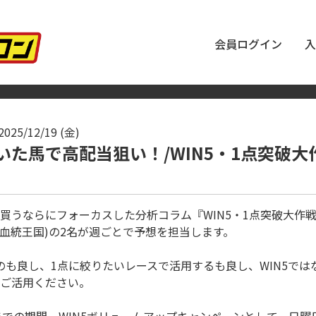
会員ログイン
入
2025/12/19 (金)
いた馬で高配当狙い！/WIN5・1点突破大
"で買うならにフォーカスした分析コラム『WIN5・1点突破大
満血統王国)の2名が週ごとで予想を担当します。
うのも良し、1点に絞りたいレースで活用するも良し、WIN5では
ご活用ください。