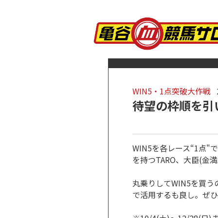
WIN5・1点突破大作戦
待望の枠順を引
WIN5を各レース“1点
を持つTARO、大臣(金
丸乗りしてWIN5を買
で活用するも良し。ぜひ