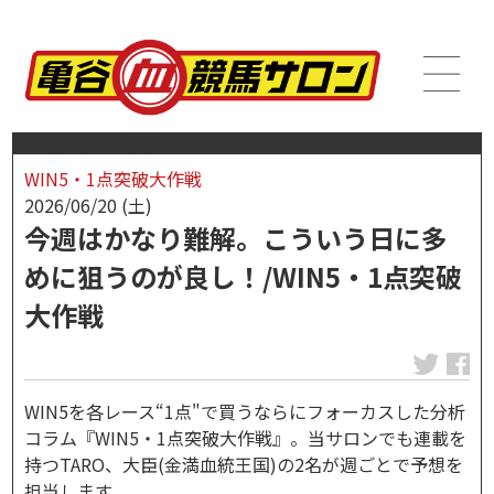
WIN5・1点突破大作戦
2026/06/20 (土)
今週はかなり難解。こういう日に多
めに狙うのが良し！/WIN5・1点突破
大作戦
WIN5を各レース“1点"で買うならにフォーカスした分析
コラム『WIN5・1点突破大作戦』。当サロンでも連載を
持つTARO、大臣(金満血統王国)の2名が週ごとで予想を
担当します。