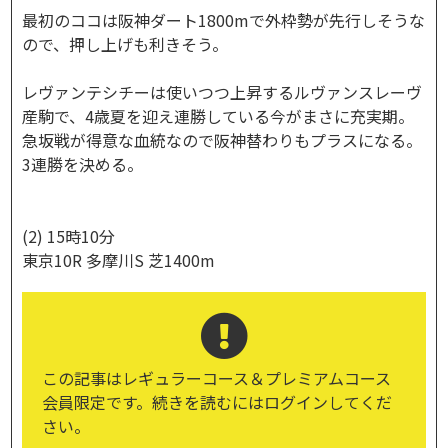
最初のココは阪神ダート1800mで外枠勢が先行しそうな
ので、押し上げも利きそう。
レヴァンテシチーは使いつつ上昇するルヴァンスレーヴ
産駒で、4歳夏を迎え連勝している今がまさに充実期。
急坂戦が得意な血統なので阪神替わりもプラスになる。
3連勝を決める。
(2) 15時10分
東京10R 多摩川S 芝1400m
この記事はレギュラーコース＆プレミアムコース
会員限定です。続きを読むにはログインしてくだ
さい。