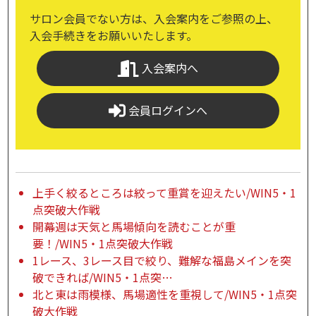
サロン会員でない方は、入会案内をご参照の上、
入会手続きをお願いいたします。
入会案内へ
会員ログインへ
上手く絞るところは絞って重賞を迎えたい/WIN5・1
点突破大作戦
開幕週は天気と馬場傾向を読むことが重
要！/WIN5・1点突破大作戦
1レース、3レース目で絞り、難解な福島メインを突
破できれば/WIN5・1点突…
北と東は雨模様、馬場適性を重視して/WIN5・1点突
破大作戦