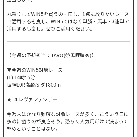
丸乗りしてWIN5を買うのも良し、1点に絞りたいレース
で活用するも良し、WIN5ではなく単勝・馬単・3連単で
活用するも良し。ぜひご活用ください。
【今週の予想担当：TARO(競馬評論家)】
▼今週のWIN5対象レース
(1) 14時55分
阪神10R 姫路S ダ1800m
★14.レヴァンテシチー
今週末はかなり難解な対象レースが多く、こういう日に
多めに狙うのが良さそう。恐らく人気馬だけで決まって
堅めということはない。