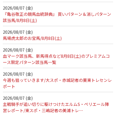
2026/08/07 (金)
『亀谷敬正の競馬血統辞典』 買いパターン＆消しパターン
該当馬/8月8日(土)
2026/08/07 (金)
馬場虎太郎のお宝馬/8月8日(土)
2026/08/07 (金)
血マーク該当馬、新馬得点など8月8日(土)のプレミアムコ
ース限定パターン該当馬一覧
2026/08/07 (金)
今週も狙っていきます/大スポ・赤城記者の栗東トレセンレ
ポート
2026/08/07 (金)
主戦騎手が追い切りに駆けつけたエルムS・ペリエール陣
営レポート/東スポ・三嶋記者の美浦トレ…