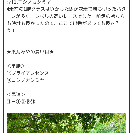
☆11.ニシノカシミヤ
4走前の1勝クラスは負かした馬が次走で勝ち切ったパタ
ーンが多く、レベルの高いレースでした。前走の勝ち方
も時計も良かったので、ここで出番があっても良さそ
う！
★葉月あやの買い目★
＜単勝＞
⑬ブライアンセンス
⑪ニシノカシミヤ
＜馬連＞
⑬－①③⑨⑪