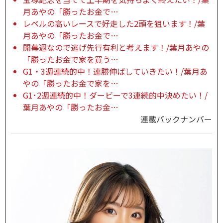
月あやの「勝ったお金で…
レベルの高いレースで好走した2頭を狙います！/葉
月あやの「勝ったお金で…
開幕週なので逃げ先行有利と考えます！/葉月あやの
「勝ったお金で家を買う…
G1・3週連続的中！連勝伸ばしていきたい！/葉月あ
やの「勝ったお金で家を…
G1･2週連続的中！ダービーで3連続的中決めたい！/
葉月あやの「勝ったお金…
連載バックナンバー