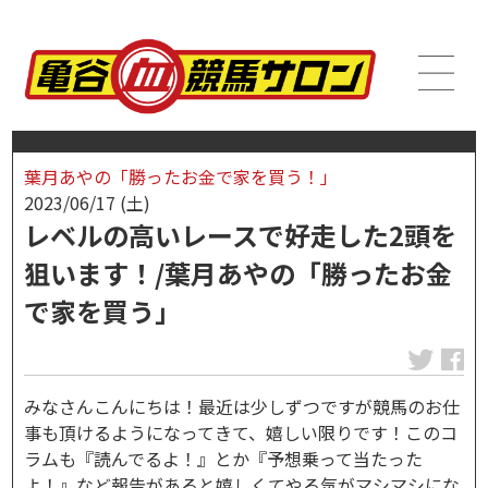
葉月あやの「勝ったお金で家を買う！」
2023/06/17 (土)
レベルの高いレースで好走した2頭を
狙います！/葉月あやの「勝ったお金
で家を買う」
みなさんこんにちは！最近は少しずつですが競馬のお仕
事も頂けるようになってきて、嬉しい限りです！このコ
ラムも『読んでるよ！』とか『予想乗って当たった
よ！』など報告があると嬉しくてやる気がマシマシにな