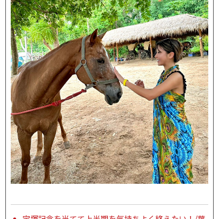
宝塚記念を当てて上半期を気持ちよく終えたい！/葉