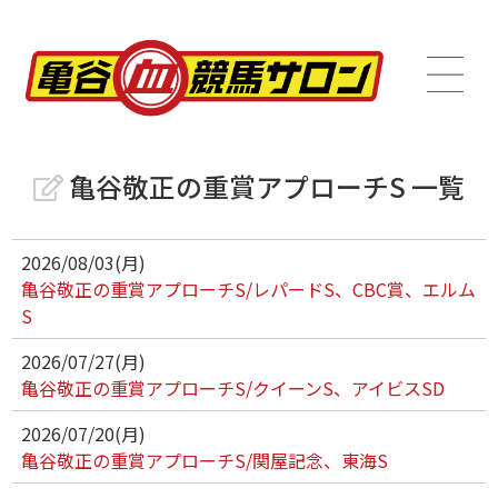
亀谷敬正の重賞アプローチS 一覧
2026/08/03(月)
亀谷敬正の重賞アプローチS/レパードS、CBC賞、エルム
S
2026/07/27(月)
亀谷敬正の重賞アプローチS/クイーンS、アイビスSD
2026/07/20(月)
亀谷敬正の重賞アプローチS/関屋記念、東海S