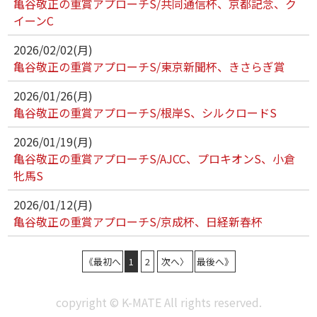
亀谷敬正の重賞アプローチS/共同通信杯、京都記念、ク
イーンC
2026/02/02(月)
亀谷敬正の重賞アプローチS/東京新聞杯、きさらぎ賞
2026/01/26(月)
亀谷敬正の重賞アプローチS/根岸S、シルクロードS
2026/01/19(月)
亀谷敬正の重賞アプローチS/AJCC、プロキオンS、小倉
牝馬S
2026/01/12(月)
亀谷敬正の重賞アプローチS/京成杯、日経新春杯
《最初へ
1
2
次へ〉
最後へ》
copyright © K-MATE All rights reserved.