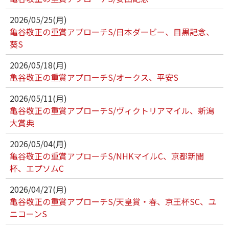
2026/05/25(月)
亀谷敬正の重賞アプローチS/日本ダービー、目黒記念、
葵S
2026/05/18(月)
亀谷敬正の重賞アプローチS/オークス、平安S
2026/05/11(月)
亀谷敬正の重賞アプローチS/ヴィクトリアマイル、新潟
大賞典
2026/05/04(月)
亀谷敬正の重賞アプローチS/NHKマイルC、京都新聞
杯、エプソムC
2026/04/27(月)
亀谷敬正の重賞アプローチS/天皇賞・春、京王杯SC、ユ
ニコーンS