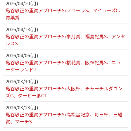
2026/04/20(月)
亀谷敬正の重賞アプローチS/フローラS、マイラーズC、
青葉賞
2026/04/13(月)
亀谷敬正の重賞アプローチS/皐月賞、福島牝馬S、アンタ
レスS
2026/04/06(月)
亀谷敬正の重賞アプローチS/桜花賞、阪神牝馬S、ニュ
ージーランドT
2026/03/30(月)
亀谷敬正の重賞アプローチS/大阪杯、チャーチルダウン
ズC、ダービー卿CT
2026/03/23(月)
亀谷敬正の重賞アプローチS/高松宮記念、毎日杯、日経
賞、マーチS