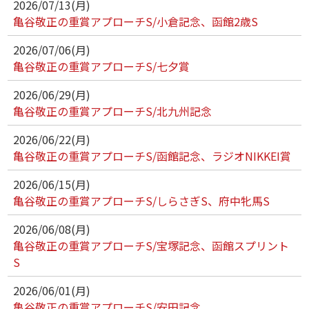
2026/07/13(月)
亀谷敬正の重賞アプローチS/小倉記念、函館2歳S
2026/07/06(月)
亀谷敬正の重賞アプローチS/七夕賞
2026/06/29(月)
亀谷敬正の重賞アプローチS/北九州記念
2026/06/22(月)
亀谷敬正の重賞アプローチS/函館記念、ラジオNIKKEI賞
2026/06/15(月)
亀谷敬正の重賞アプローチS/しらさぎS、府中牝馬S
2026/06/08(月)
亀谷敬正の重賞アプローチS/宝塚記念、函館スプリント
S
2026/06/01(月)
亀谷敬正の重賞アプローチS/安田記念