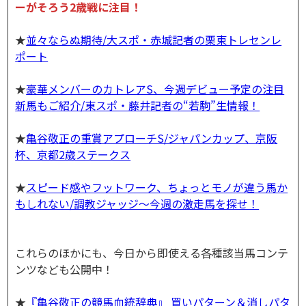
ーがそろう2歳戦に注目！
★
並々ならぬ期待/大スポ・赤城記者の栗東トレセンレ
ポート
★
豪華メンバーのカトレアS、今週デビュー予定の注目
新馬もご紹介/東スポ・藤井記者の“若駒”生情報！
★
亀谷敬正の重賞アプローチS/ジャパンカップ、京阪
杯、京都2歳ステークス
★
スピード感やフットワーク、ちょっとモノが違う馬か
もしれない/調教ジャッジ～今週の激走馬を探せ！
これらのほかにも、今日から即使える各種該当馬コンテ
ンツなども公開中！
★
『亀谷敬正の競馬血統辞典』 買いパターン＆消しパタ