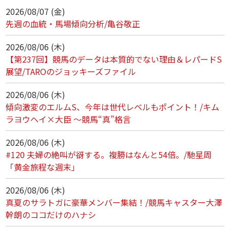
2026/08/07 (金)
先週の血統・馬場傾向分析/亀谷敬正
2026/08/06 (木)
【第237回】競馬のデータは本質的でない理由＆レパードS
展望/TAROのジョッキーズファイル
2026/08/06 (木)
傾向激変のエルムS、今年は世代レベルもポイント！/キム
ラヨウヘイ×大臣 ～競馬“真”格言
2026/08/06 (木)
#120 夫婦の絶叫が谺する。複勝はなんと54倍。/馳星周
「黄金旅程な週末」
2026/08/06 (木)
真夏のサラトガに豪華メンバー集結！/競馬キャスター大澤
幹朗のココだけのハナシ