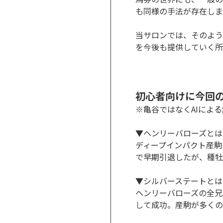
も同様の手法が存在しま
当サロンでは、そのよう
を今後も提供していく所
初心者向けに今回の
※亀谷ではなくAIによ
▼ヘンリーバローズとは
ディープインパクト産駒
で早期引退したが、種牡
▼シルバーステートとは
ヘンリーバローズの全兄
して成功。産駒が多くの