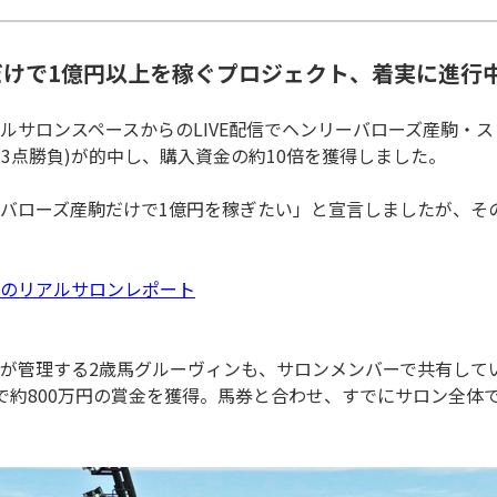
だけで1億円以上を稼ぐプロジェクト、着実に進行
、リアルサロンスペースからのLIVE配信でヘンリーバローズ産駒
(3点勝負)が的中し、購入資金の約10倍を獲得しました。
リーバローズ産駒だけで1億円を稼ぎたい」と宣言しましたが、
/26)のリアルサロンレポート
が管理する2歳馬グルーヴィンも、サロンメンバーで共有して
で約800万円の賞金を獲得。馬券と合わせ、すでにサロン全体で