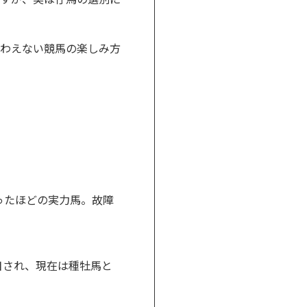
味わえない競馬の楽しみ方
ったほどの実力馬。故障
目され、現在は種牡馬と