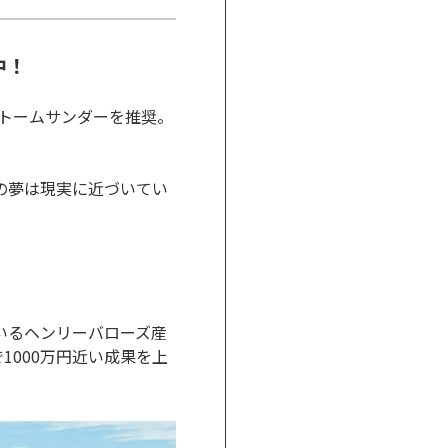
中！
・ストームサンダーを推奨。
その夢は現実に近づいてい
いるヘンリーバローズ産
1000万円近い成果を上