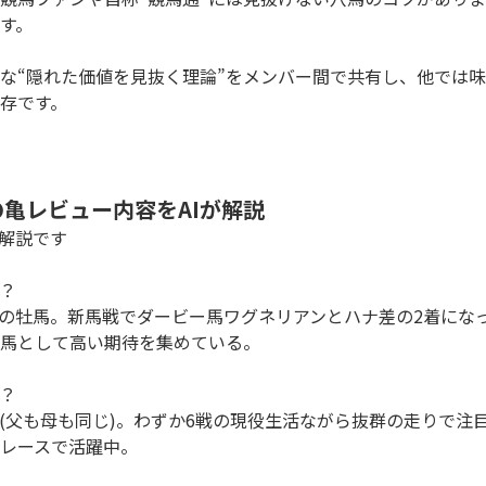
す。
な“隠れた価値を見抜く理論”をメンバー間で共有し、他では
存です。
亀レビュー内容をAIが解説
る解説です
？
の牡馬。新馬戦でダービー馬ワグネリアンとハナ差の2着にな
馬として高い期待を集めている。
？
(父も母も同じ)。わずか6戦の現役生活ながら抜群の走りで注
レースで活躍中。