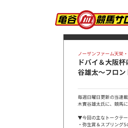
ノーザンファーム天栄・
ドバイ＆大阪杯
谷雄太～フロント
毎週日曜日更新の当連載
木實谷雄太氏に、競馬に
▼今回の主なトークテー
・弥生賞＆スプリングS