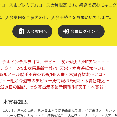
ーコース＆プレミアムコース会員限定です。続きを読むにはログ
は、入会案内をご参照の上、入会手続きをお願いいたします。
入会案内へ
会員ログインへ
ーチ＆インテルラゴス、デビュー戦で対決！/NF天栄・木…
、クイーンS出走馬最新情報/NF天栄・木實谷雄太～フロ…
陣＆ルメール騎手不在の影響/NF天栄・木實谷雄太～フロ…
ビュー組と今週末のデビュー馬情報/NF天栄・木實谷雄太…
戦2週目の回顧、七夕賞出走馬最新情報/NF天栄・木實谷…
木實谷雄太
1980年、東京都出身。東京農工大では馬術部に所属。卒業後はノーザン
ーム空港牧場、山元トレセン勤務を経て、現在はノーザンファーム天栄・