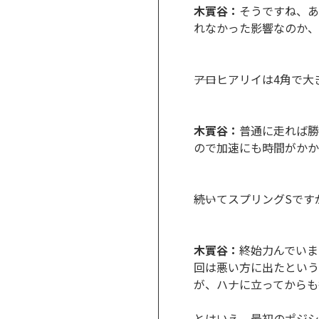
木實谷：
そうですね、あ
れなかった影響なのか、
――アロヒアリイは4角
木實谷：
普通に走れば勝
ので加速にも時間がかか
――続いてスプリングS
木實谷：
終始力んでいま
回は悪い方に出たという
が、ハナに立ってからも
とはいえ、最初のポジシ