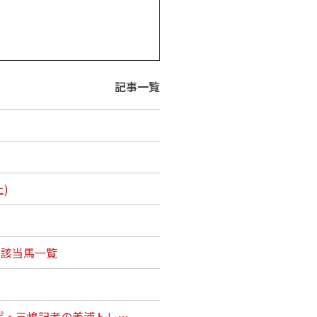
記事一覧
)
ン該当馬一覧
ポ・三嶋記者の美浦トレ…