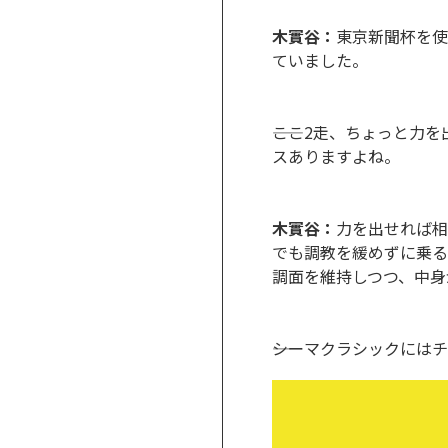
木實谷：
東京新聞杯を使
ていました。
――ここ2走、ちょっと
スありますよね。
木實谷：
力を出せれば相
でも調教を緩めずに乗る
調面を維持しつつ、中身
――シーマクラシックに