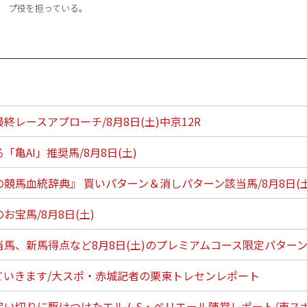
プ役を担っている。
終レースアプローチ/8月8日(土)中京12R
「亀AI」推奨馬/8月8日(土)
競馬血統辞典』 買いパターン＆消しパターン該当馬/8月8日(土
お宝馬/8月8日(土)
当馬、新馬得点など8月8日(土)のプレミアムコース限定パター
ていきます/大スポ・赤城記者の栗東トレセンレポート
追い切りに駆けつけたエルムS・ペリエール陣営レポート/東ス