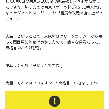
した6月8日の東京芝1800mの新馬戦もレベルが高かっ
たですね。勝ったのは東京スポーツ杯2歳Sで1番人気に
なったダノンヒストリー。3～5着馬が次走で勝ち上がっ
てました。
大臣：
ということで、京成杯はグリーンエナジーから黙
って関西馬に流せば良かったので、簡単な馬券だった。
真格言のおかげ(笑)。
キムラ：
それは良かったです(笑)。
大臣：
それではプロキオンSの真格言にいきましょう。