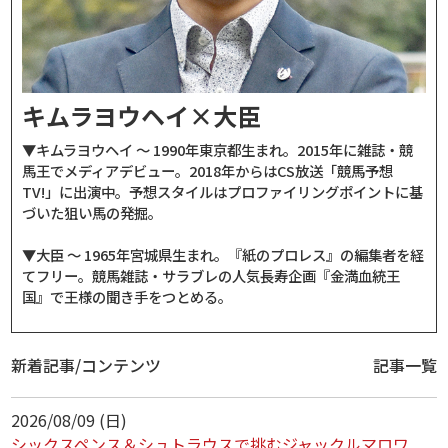
キムラヨウヘイ×大臣
▼キムラヨウヘイ ～ 1990年東京都生まれ。2015年に雑誌・競
馬王でメディアデビュー。2018年からはCS放送「競馬予想
TV!」に出演中。予想スタイルはプロファイリングポイントに基
づいた狙い馬の発掘。
▼大臣 ～ 1965年宮城県生まれ。『紙のプロレス』の編集者を経
てフリー。競馬雑誌・サラブレの人気長寿企画『金満血統王
国』で王様の聞き手をつとめる。
新着記事/コンテンツ
記事一覧
2026/08/09 (日)
シックスペンス＆シュトラウスで挑むジャックルマロワ