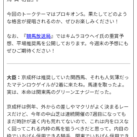
今回のトークテーマはプロキオンS。果たしてどのよう
な格言が提唱されるのか、ぜひお楽しみください！
なお、『
競馬放送局
』ではキムラヨウヘイ氏の重賞予
想、平場推奨馬を公開しております。今週末の予想にも
ぜひご期待ください！
大臣：
京成杯は推奨していた関西馬、それも人気薄だっ
たマテンロウゲイルが2着に来たね。馬連を取ったよ。
実は、本命は関東馬のグリーンエナジーだった。
京成杯は例年、外からの差しやマクリがよく決まるレー
スだけど、今年の中山芝は連続開催の7週目になっても
まだ時計が速く内も荒れてないので、これは内をロスな
く回ってこれる内枠の馬を狙うべきだと思って。内目の
枠でいちばん信用できる騎手、関東でいちばん信用でき