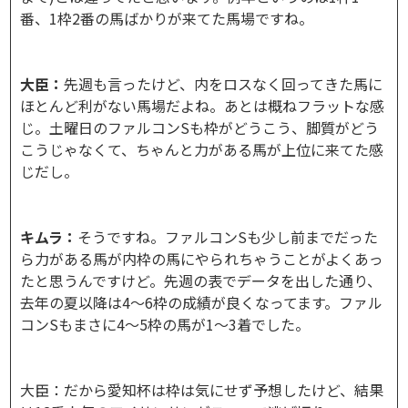
番、1枠2番の馬ばかりが来てた馬場ですね。
大臣：
先週も言ったけど、内をロスなく回ってきた馬に
ほとんど利がない馬場だよね。あとは概ねフラットな感
じ。土曜日のファルコンSも枠がどうこう、脚質がどう
こうじゃなくて、ちゃんと力がある馬が上位に来てた感
じだし。
キムラ：
そうですね。ファルコンSも少し前までだった
ら力がある馬が内枠の馬にやられちゃうことがよくあっ
たと思うんですけど。先週の表でデータを出した通り、
去年の夏以降は4～6枠の成績が良くなってます。ファル
コンSもまさに4～5枠の馬が1～3着でした。
大臣：だから愛知杯は枠は気にせず予想したけど、結果