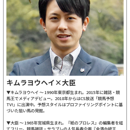
キムラヨウヘイ×大臣
▼キムラヨウヘイ ～ 1990年東京都生まれ。2015年に雑誌・競
馬王でメディアデビュー。2018年からはCS放送「競馬予想
TV!」に出演中。予想スタイルはプロファイリングポイントに基
づいた狙い馬の発掘。
▼大臣 ～ 1965年宮城県生まれ。『紙のプロレス』の編集者を経
てフリー。競馬雑誌・サラブレの人気長寿企画『金満血統王