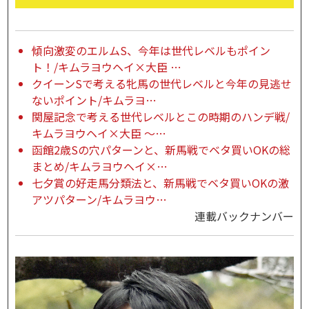
傾向激変のエルムS、今年は世代レベルもポイン
ト！/キムラヨウヘイ×大臣 …
クイーンSで考える牝馬の世代レベルと今年の見逃せ
ないポイント/キムラヨ…
関屋記念で考える世代レベルとこの時期のハンデ戦/
キムラヨウヘイ×大臣 ～…
函館2歳Sの穴パターンと、新馬戦でベタ買いOKの総
まとめ/キムラヨウヘイ×…
七夕賞の好走馬分類法と、新馬戦でベタ買いOKの激
アツパターン/キムラヨウ…
連載バックナンバー