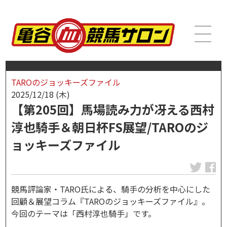
TAROのジョッキーズファイル
2025/12/18 (木)
【第205回】馬場読み力が冴える西村
淳也騎手＆朝日杯FS展望/TAROのジ
ョッキーズファイル
競馬評論家・TARO氏による、騎手の分析を中心にした
回顧＆展望コラム『TAROのジョッキーズファイル』。
今回のテーマは「西村淳也騎手」です。