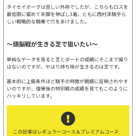
タイセイボーグは苦しい外枠でしたが、こちらもロスを
最低限に留めて末脚を伸ばし3着。ともに西村淳騎手ら
しい戦略的な騎乗で穴をあけました。
～頭脳戦が生きる芝で狙いたい～
単純なデータを見ると芝とダートの成績にそこまで偏り
はないのですが、やはり持ち味が生きるのは芝です。
基本的に上級条件ほど騎手の特徴が戦績に反映されやす
いのですが、復帰後の特別戦の成績を見てもこのように
ハッキリしています。
この記事はレギュラーコース＆プレミアムコース