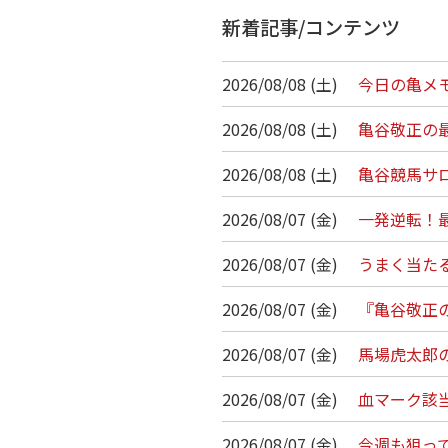
新着記事/コンテンツ
2026/08/08 (土)
今日の亀メモ/
2026/08/08 (土)
亀谷敬正の最
2026/08/08 (土)
亀谷競馬サロン
2026/08/07 (金)
一発逆転！最
2026/08/07 (金)
うまく当たる
2026/08/07 (金)
『亀谷敬正の
2026/08/07 (金)
馬場虎太郎の
2026/08/07 (金)
血マーク該
2026/08/07 (金)
今週も狙っ