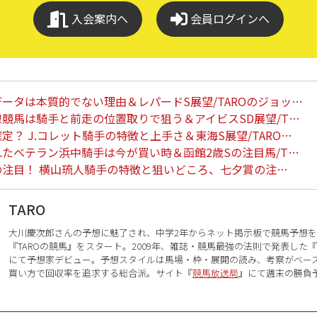
入会案内へ
会員ログインへ
データは本質的でない理由＆レパードS展望/TAROのジョッ…
線競馬は騎手と前走の位置取りで狙う＆アイビスSD展望/T…
定？ J.コレット騎手の特徴と上手さ＆東海S展望/TARO…
れたベテラン浜中騎手は今が買い時＆函館2歳Sの注目馬/T…
の注目！ 横山琉人騎手の特徴と狙いどころ、七夕賞の注…
TARO
大川慶次郎さんの予想に魅了され、中学2年からネット掲示板で競馬予想を始
『TAROの競馬』をスタート。2009年、雑誌・競馬最強の法則で発表した
にて予想家デビュー。予想スタイルは馬場・枠・展開の読み、考察がベー
買い方で回収率を追求する総合派。サイト『
競馬放送局
』にて週末の勝負