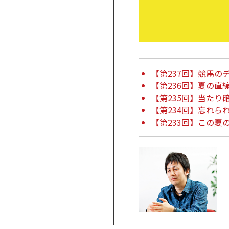
【第237回】競馬の
【第236回】夏の直
【第235回】当たり確
【第234回】忘れら
【第233回】この夏