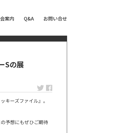
会案内
Q&A
お問い合せ
ーSの展
ョッキーズファイル』。
末の予想にもぜひご期待