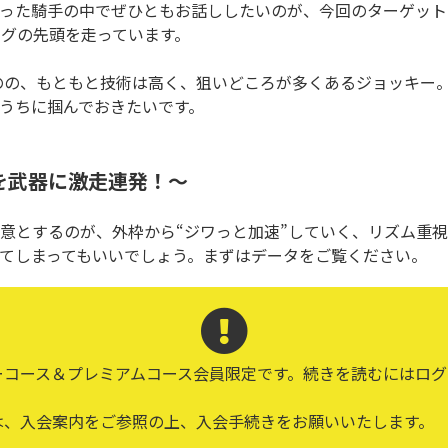
った騎手の中でぜひともお話ししたいのが、今回のターゲット
ングの先頭を走っています。
のの、もともと技術は高く、狙いどころが多くあるジョッキー
うちに掴んでおきたいです。
を武器に激走連発！～
意とするのが、外枠から“ジワっと加速”していく、リズム重
てしまってもいいでしょう。まずはデータをご覧ください。
ーコース＆プレミアムコース会員限定です。続きを読むにはログ
は、入会案内をご参照の上、入会手続きをお願いいたします。