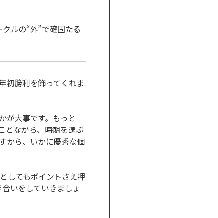
クルの“外”で確固たる
今年初勝利を飾ってくれま
かが大事です。もっと
ることながら、時期を選ぶ
すから、いかに優秀な個
としてもポイントさえ押
き合いをしていきましょ